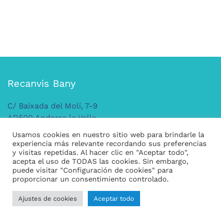
Recanvis Bany
C/ Baixada del Molí, 7-9
AD500 Andorra la Vella
ANDORRA
Usamos cookies en nuestro sitio web para brindarle la
Tel: +376 379 149
experiencia más relevante recordando sus preferencias
y visitas repetidas. Al hacer clic en "Aceptar todo",
acepta el uso de TODAS las cookies. Sin embargo,
puede visitar "Configuración de cookies" para
Legal
proporcionar un consentimiento controlado.
Condiciones generales de compra
Ajustes de cookies
Aceptar todo