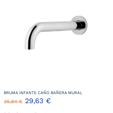
se
pueden
elegir
en
la
página
de
producto
BRUMA INFANTE CAÑO BAÑERA MURAL
29,63
€
35,84
€
Este