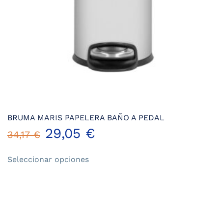
página
de
producto
BRUMA MARIS PAPELERA BAÑO A PEDAL
29,05
€
34,17
€
Este
Seleccionar opciones
producto
tiene
múltiples
variantes.
Las
opciones