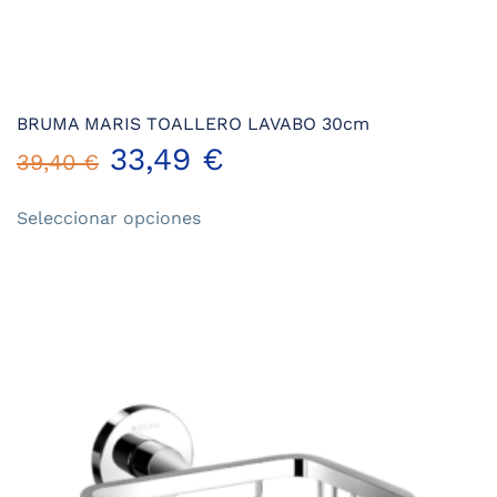
BRUMA MARIS TOALLERO LAVABO 30cm
33,49
€
39,40
€
Este
Seleccionar opciones
producto
tiene
múltiples
variantes.
Las
opciones
se
pueden
elegir
en
la