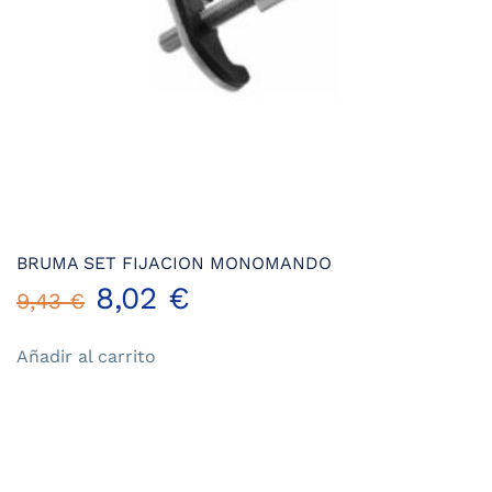
BRUMA SET FIJACION MONOMANDO
El
El
8,02
€
9,43
€
precio
precio
Añadir al carrito
original
actual
era:
es:
9,43 €.
8,02 €.