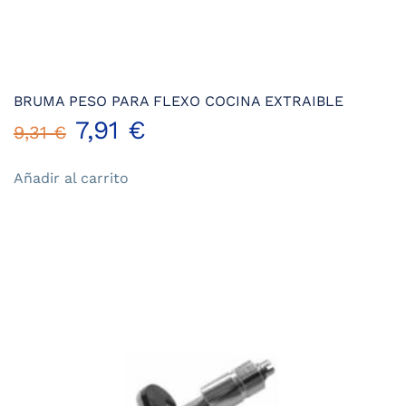
BRUMA PESO PARA FLEXO COCINA EXTRAIBLE
El
El
7,91
€
9,31
€
precio
precio
Añadir al carrito
original
actual
era:
es:
9,31 €.
7,91 €.