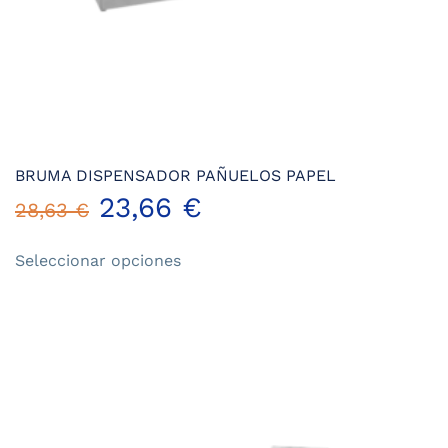
BRUMA DISPENSADOR PAÑUELOS PAPEL
23,66
€
28,63
€
Este
Seleccionar opciones
producto
tiene
múltiples
variantes.
Las
opciones
se
pueden