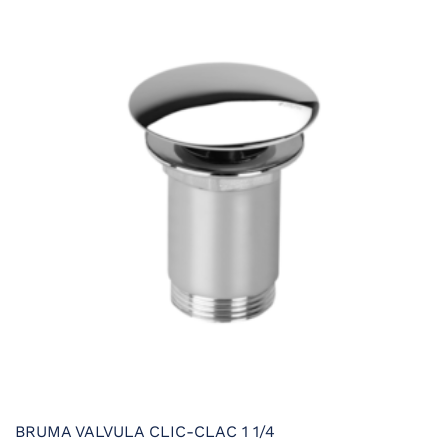
variantes.
Las
opciones
se
pueden
elegir
en
la
página
de
producto
BRUMA VALVULA CLIC-CLAC 1 1/4