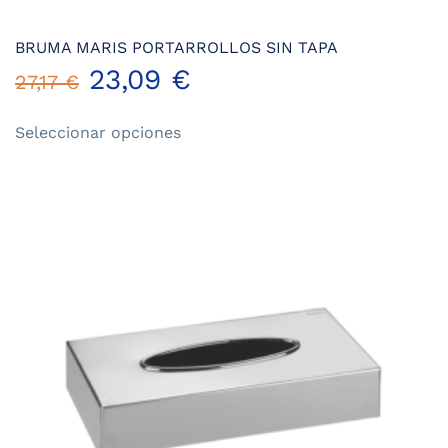
BRUMA MARIS PORTARROLLOS SIN TAPA
23,09
€
27,17
€
Este
Seleccionar opciones
producto
tiene
múltiples
variantes.
Las
opciones
se
pueden
elegir
en
la
página
de
producto