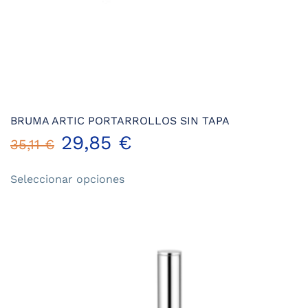
BRUMA ARTIC PORTARROLLOS SIN TAPA
29,85
€
35,11
€
Este
Seleccionar opciones
producto
tiene
múltiples
variantes.
Las
opciones
se
pueden