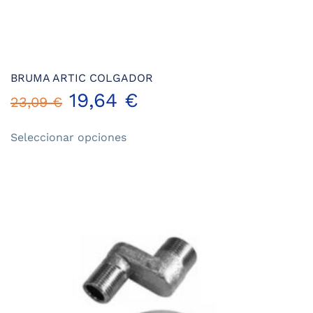
BRUMA ARTIC COLGADOR
19,64
€
23,09
€
Este
Seleccionar opciones
producto
tiene
múltiples
variantes.
Las
opciones
se
pueden
elegir
en
la