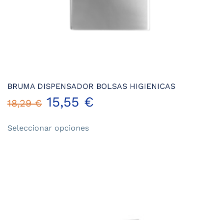
BRUMA DISPENSADOR BOLSAS HIGIENICAS
15,55
€
18,29
€
Este
Seleccionar opciones
producto
tiene
múltiples
variantes.
Las
opciones
se
pueden