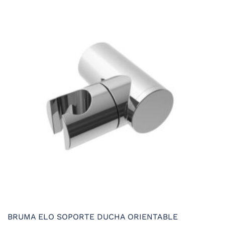
variantes.
Las
opciones
se
pueden
elegir
en
la
página
de
producto
BRUMA ELO SOPORTE DUCHA ORIENTABLE