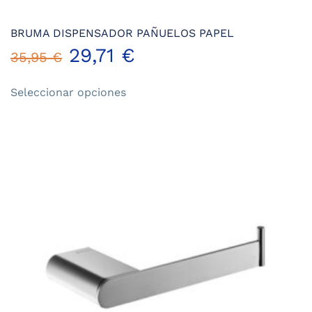
BRUMA DISPENSADOR PAÑUELOS PAPEL
29,71
€
35,95
€
Este
Seleccionar opciones
producto
tiene
múltiples
variantes.
Las
opciones
se
pueden
elegir
en
la
página
de
producto