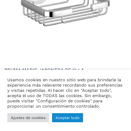
página
de
producto
BRUMA MARIS JABONERA REJILLA
34,28
€
42,85
€
Usamos cookies en nuestro sitio web para brindarle la
experiencia más relevante recordando sus preferencias
Este
y visitas repetidas. Al hacer clic en "Aceptar todo",
Seleccionar opciones
acepta el uso de TODAS las cookies. Sin embargo,
producto
puede visitar "Configuración de cookies" para
tiene
proporcionar un consentimiento controlado.
múltiples
1
2
3
4
…
12
variantes.
Ajustes de cookies
Aceptar todo
Las
opciones