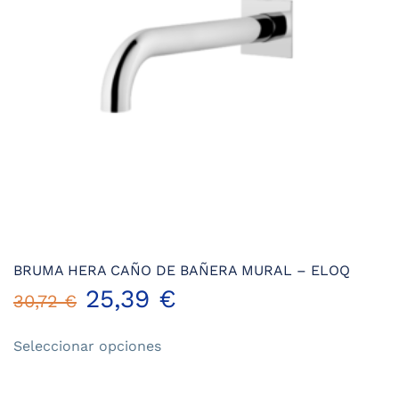
elegir
en
la
página
de
producto
BRUMA HERA CAÑO DE BAÑERA MURAL – ELOQ
25,39
€
30,72
€
Este
Seleccionar opciones
producto
tiene
múltiples