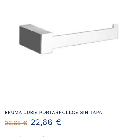
BRUMA CUBIS PORTARROLLOS SIN TAPA
22,66
€
26,65
€
Este