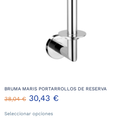
elegir
en
la
página
de
producto
BRUMA MARIS PORTARROLLOS DE RESERVA
30,43
€
38,04
€
Este
Seleccionar opciones
producto
tiene
múltiples