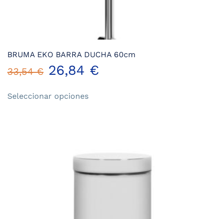
BRUMA EKO BARRA DUCHA 60cm
26,84
€
33,54
€
Este
Seleccionar opciones
producto
tiene
múltiples
variantes.
Las
opciones
se
pueden
elegir
en
la