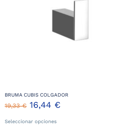
elegir
en
la
página
de
producto
BRUMA CUBIS COLGADOR
16,44
€
19,33
€
Este
Seleccionar opciones
producto
tiene
múltiples