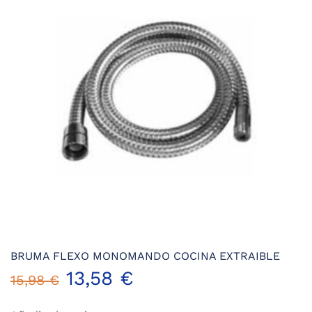
BRUMA FLEXO MONOMANDO COCINA EXTRAIBLE
El
El
13,58
€
15,98
€
precio
precio