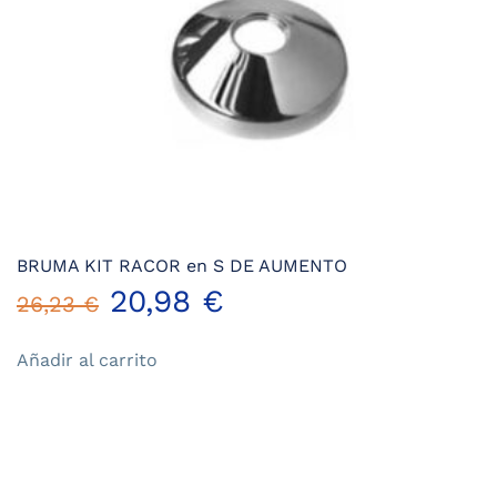
página
de
producto
BRUMA KIT RACOR en S DE AUMENTO
El
El
20,98
€
26,23
€
precio
precio
Añadir al carrito
original
actual
era:
es:
26,23 €.
20,98 €.