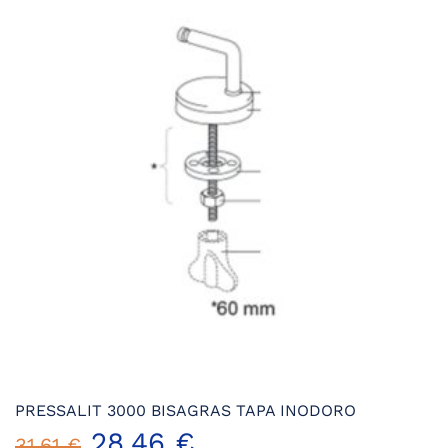
31,61 €.
25,29 €.
PRESSALIT 3000 BISAGRAS TAPA INODORO
El
El
28,46
€
31,61
€