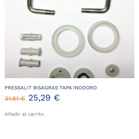
PRESSALIT BISAGRAS TAPA INODORO
El
El
25,29
€
31,61
€
precio
precio
Añadir al carrito
original
actual
era:
es: