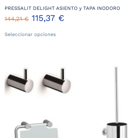
PRESSALIT DELIGHT ASIENTO y TAPA INODORO
115,37
€
144,21
€
Este
Seleccionar opciones
producto
tiene
múltiples
variantes.
Las
opciones
se
pueden
elegir
en
la
página
de
producto