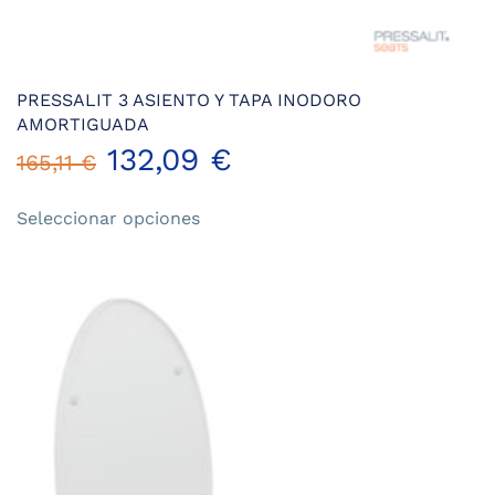
PRESSALIT 3 ASIENTO Y TAPA INODORO
AMORTIGUADA
132,09
€
165,11
€
Este
Seleccionar opciones
producto
tiene
múltiples
variantes.
Las
opciones
se
pueden
elegir
en
la