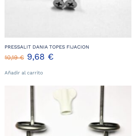
PRESSALIT DANIA TOPES FIJACION
El
El
9,68
€
10,19
€
precio
precio
Añadir al carrito
original
actual
era:
es:
10,19 €.
9,68 €.