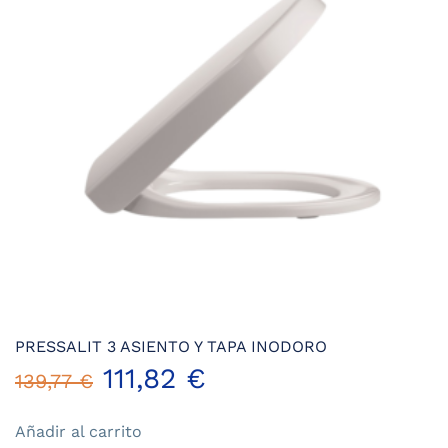
se
pueden
elegir
en
la
página
de
producto
PRESSALIT 3 ASIENTO Y TAPA INODORO
El
El
111,82
€
139,77
€
precio
precio
Añadir al carrito