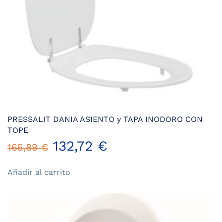
página
de
producto
PRESSALIT DANIA ASIENTO y TAPA INODORO CON
TOPE
El
El
132,72
€
165,89
€
precio
precio
Añadir al carrito
original
actual
era:
es: