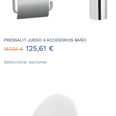
PRESSALIT JUEGO 4 ACCESORIOS BAÑO
125,61
€
157,01
€
Este
Seleccionar opciones
producto
tiene
múltiples
variantes.
Las
opciones
se
pueden
elegir