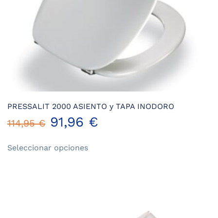
de
producto
PRESSALIT 2000 ASIENTO y TAPA INODORO
91,96
€
114,95
€
Este
Seleccionar opciones
producto
tiene
múltiples
variantes.
Las
opciones