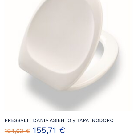
165,89 €.
132,72 €.
PRESSALIT DANIA ASIENTO y TAPA INODORO
155,71
€
194,63
€