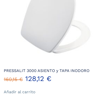
en
la
página
de
producto
PRESSALIT 3000 ASIENTO y TAPA INODORO
El
El
128,12
€
160,15
€
precio
precio
Añadir al carrito
original
actual
era:
es: