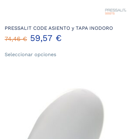
PRESSALIT CODE ASIENTO y TAPA INODORO
59,57
€
74,46
€
Este
Seleccionar opciones
producto
tiene
múltiples
variantes.
Las
opciones
se
pueden
elegir
en
la
página