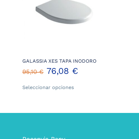
GALASSIA XES TAPA INODORO
76,08
€
95,10
€
Este
Seleccionar opciones
producto
tiene
múltiples
variantes.
Las
opciones
se