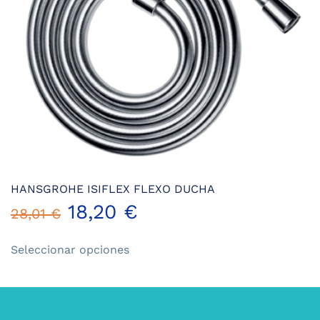
HANSGROHE ISIFLEX FLEXO DUCHA
18,20
€
28,01
€
Este
Seleccionar opciones
producto
tiene
múltiples
variantes.