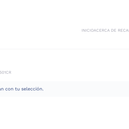
INICIO
ACERCA DE RECA
501CR
n con tu selección.