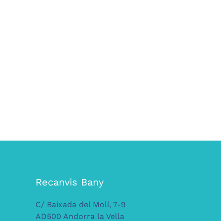
Recanvis Bany
C/ Baixada del Molí, 7-9
AD500 Andorra la Vella