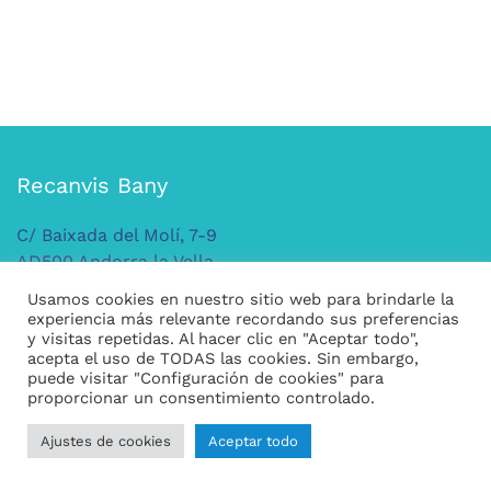
Recanvis Bany
C/ Baixada del Molí, 7-9
AD500 Andorra la Vella
ANDORRA
Usamos cookies en nuestro sitio web para brindarle la
Tel: +376 379 149
experiencia más relevante recordando sus preferencias
y visitas repetidas. Al hacer clic en "Aceptar todo",
acepta el uso de TODAS las cookies. Sin embargo,
puede visitar "Configuración de cookies" para
Legal
proporcionar un consentimiento controlado.
Condiciones generales de compra
Ajustes de cookies
Aceptar todo