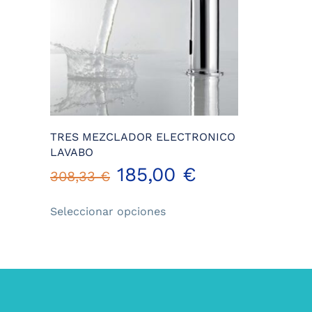
TRES MEZCLADOR ELECTRONICO
LAVABO
185,00
€
308,33
€
Este
Seleccionar opciones
producto
tiene
múltiples
variantes.
Las
opciones