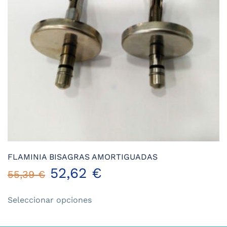
FLAMINIA BISAGRAS AMORTIGUADAS
52,62
€
55,39
€
Este
Seleccionar opciones
producto
tiene
múltiples