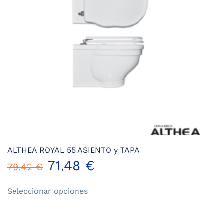
ALTHEA ROYAL 55 ASIENTO y TAPA
71,48
€
79,42
€
Este
Seleccionar opciones
producto
tiene
múltiples