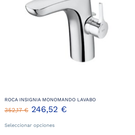
ROCA INSIGNIA MONOMANDO LAVABO
246,52
€
352,17
€
Este
Seleccionar opciones
producto
tiene