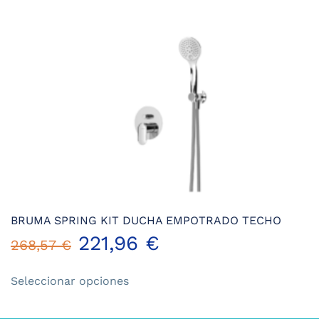
BRUMA SPRING KIT DUCHA EMPOTRADO TECHO
221,96
€
268,57
€
Este
Seleccionar opciones
producto
tiene
múltiples