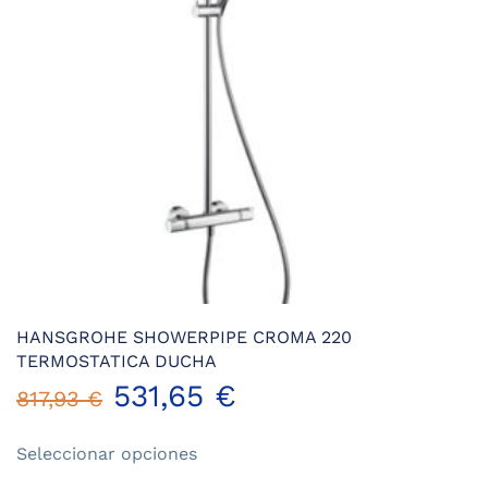
HANSGROHE SHOWERPIPE CROMA 220
TERMOSTATICA DUCHA
531,65
€
817,93
€
Este
Seleccionar opciones
producto
tiene