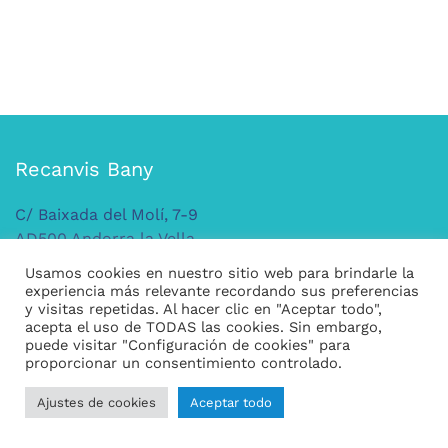
Recanvis Bany
C/ Baixada del Molí, 7-9
AD500 Andorra la Vella
ANDORRA
Usamos cookies en nuestro sitio web para brindarle la
Tel: +376 379 149
experiencia más relevante recordando sus preferencias
y visitas repetidas. Al hacer clic en "Aceptar todo",
acepta el uso de TODAS las cookies. Sin embargo,
puede visitar "Configuración de cookies" para
Legal
proporcionar un consentimiento controlado.
Condiciones generales de compra
Ajustes de cookies
Aceptar todo