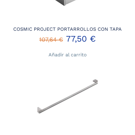
COSMIC PROJECT PORTARROLLOS CON TAPA
El
El
77,50
€
107,64
€
precio
precio
Añadir al carrito
original
actual
era:
es:
107,64 €.
77,50 €.