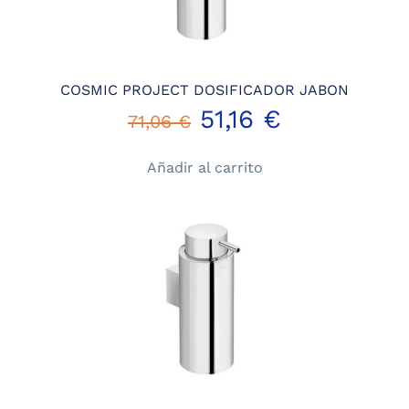
COSMIC PROJECT DOSIFICADOR JABON
El
El
51,16
€
71,06
€
precio
precio
Añadir al carrito
original
actual
era:
es:
71,06 €.
51,16 €.