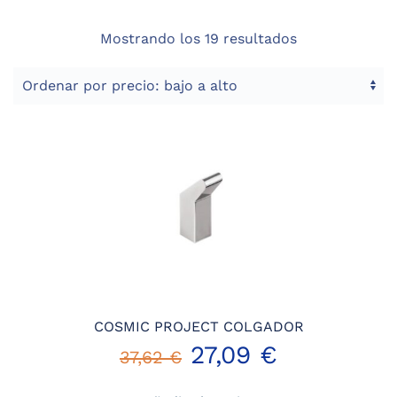
Ordenado
Mostrando los 19 resultados
por
precio:
bajo
a
alto
COSMIC PROJECT COLGADOR
El
El
27,09
€
37,62
€
precio
precio