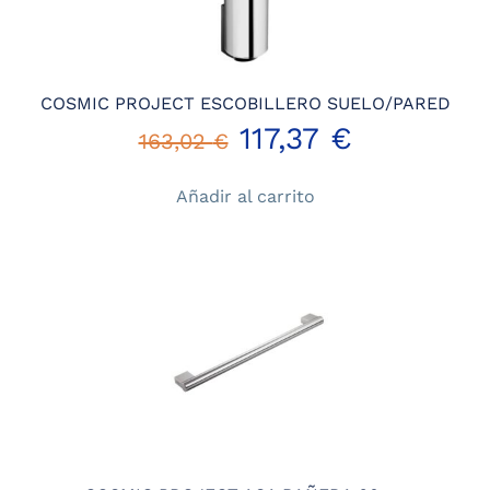
COSMIC PROJECT ESCOBILLERO SUELO/PARED
El
El
117,37
€
163,02
€
precio
precio
Añadir al carrito
original
actual
era:
es:
163,02 €.
117,37 €.