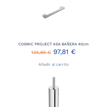
124,36 €.
89,54 €.
COSMIC PROJECT ASA BAÑERA 40cm
El
El
97,81
€
135,85
€
precio
precio
Añadir al carrito
original
actual
era:
es:
135,85 €.
97,81 €.