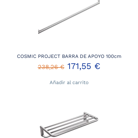
200,64 €.
144,46 €
COSMIC PROJECT BARRA DE APOYO 100cm
El
El
171,55
€
238,26
€
precio
precio
Añadir al carrito
original
actual
era:
es:
238,26 €.
171,55 €.