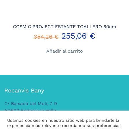
COSMIC PROJECT ESTANTE TOALLERO 60cm
El
El
255,06
€
354,26
€
precio
precio
Añadir al carrito
original
actual
era:
es:
354,26 €.
255,06 €
Recanvis Bany
C/ Baixada del Molí, 7-9
AD500 Andorra la Vella
ANDORRA
Usamos cookies en nuestro sitio web para brindarle la
Tel: +376 379 149
experiencia más relevante recordando sus preferencias