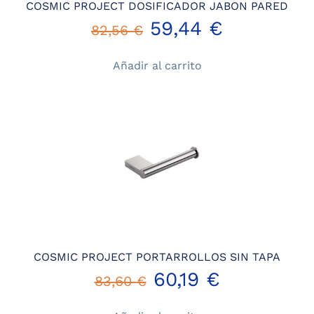
COSMIC PROJECT DOSIFICADOR JABON PARED
El
El
59,44
€
82,56
€
precio
precio
Añadir al carrito
original
actual
era:
es:
82,56 €.
59,44 €.
COSMIC PROJECT PORTARROLLOS SIN TAPA
El
El
60,19
€
83,60
€
precio
precio