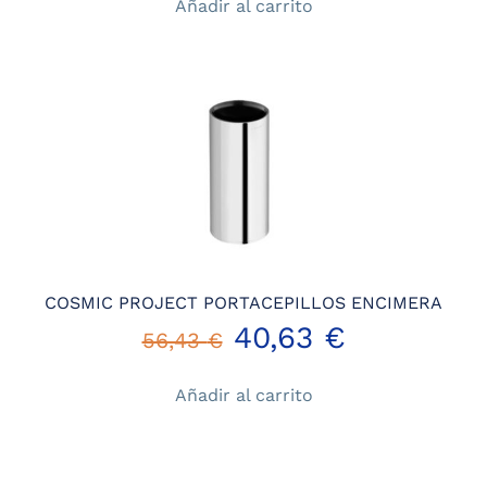
Añadir al carrito
original
actual
era:
es:
37,62 €.
27,09 €.
COSMIC PROJECT PORTACEPILLOS ENCIMERA
El
El
40,63
€
56,43
€
precio
precio
Añadir al carrito
original
actual
era:
es: