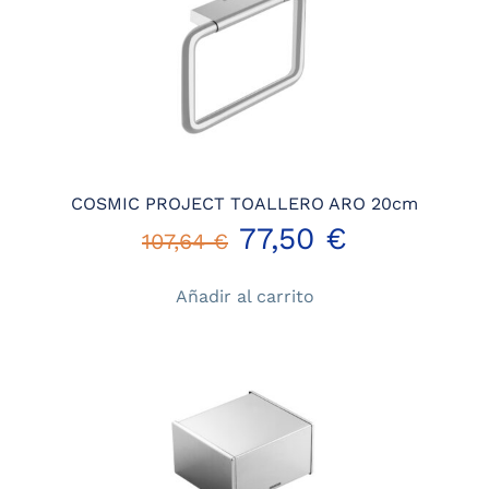
107,64 €.
77,50 €.
COSMIC PROJECT TOALLERO ARO 20cm
El
El
77,50
€
107,64
€
precio
precio
Añadir al carrito
original
actual
era:
es:
107,64 €.
77,50 €.