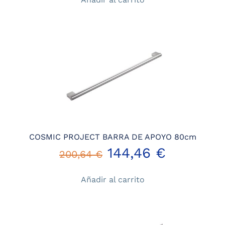
original
actual
era:
es:
177,65 €.
127,91 €.
COSMIC PROJECT BARRA DE APOYO 80cm
El
El
144,46
€
200,64
€
precio
precio
Añadir al carrito
original
actual
era:
es: