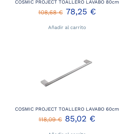
COSMIC PROJECT TOALLERO LAVABO 80cm
El
El
78,25
€
108,68
€
precio
precio
Añadir al carrito
original
actual
era:
es:
108,68 €.
78,25 €.
COSMIC PROJECT TOALLERO LAVABO 60cm
El
El
85,02
€
118,09
€
precio
precio