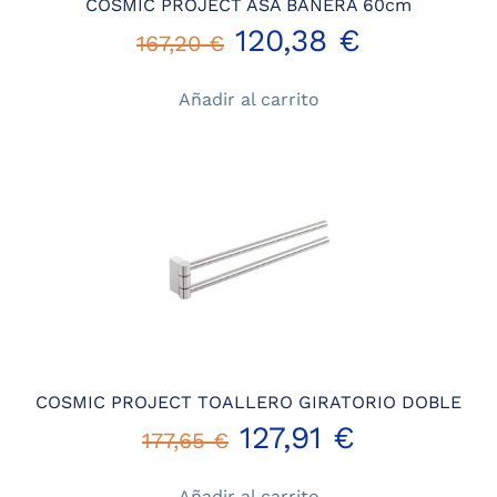
COSMIC PROJECT ASA BAÑERA 60cm
El
El
120,38
€
167,20
€
precio
precio
Añadir al carrito
original
actual
era:
es:
167,20 €.
120,38 €.
COSMIC PROJECT TOALLERO GIRATORIO DOBLE
El
El
127,91
€
177,65
€
precio
precio
Añadir al carrito