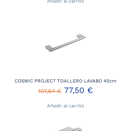
Añadir al carrito
original
actual
era:
es:
83,60 €.
60,19 €.
COSMIC PROJECT TOALLERO LAVABO 40cm
El
El
77,50
€
107,64
€
precio
precio
Añadir al carrito
original
actual
era:
es: