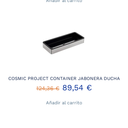
Añadir al carrito
original
actual
era:
es:
118,09 €.
85,02 €.
COSMIC PROJECT CONTAINER JABONERA DUCHA
El
El
89,54
€
124,36
€
precio
precio
Añadir al carrito
original
actual
era:
es: