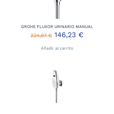
GROHE FLUXOR URINARIO MANUAL
El
El
146,23
€
224,97
€
precio
precio
Añadir al carrito
original
actual
era:
es:
224,97 €.
146,23 €.