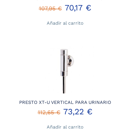
El
El
70,17
€
107,95
€
precio
precio
Añadir al carrito
original
actual
era:
es:
107,95 €.
70,17 €.
PRESTO XT-U VERTICAL PARA URINARIO
El
El
73,22
€
112,65
€
precio
precio
Añadir al carrito