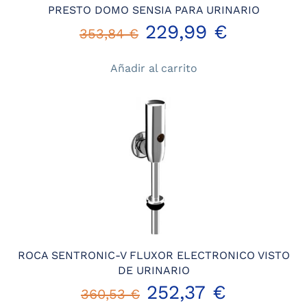
PRESTO DOMO SENSIA PARA URINARIO
El
El
229,99
€
353,84
€
precio
precio
Añadir al carrito
original
actual
era:
es:
353,84 €.
229,99 €
ROCA SENTRONIC-V FLUXOR ELECTRONICO VISTO
DE URINARIO
252,37
€
360,53
€