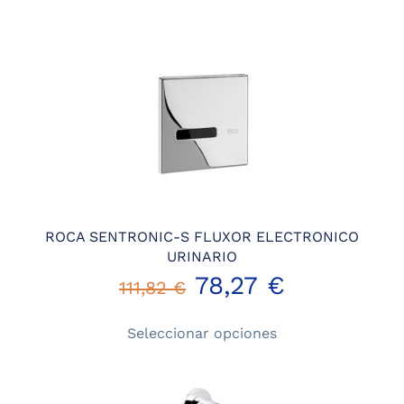
original
actual
era:
es:
112,65 €.
73,22 €.
ROCA SENTRONIC-S FLUXOR ELECTRONICO
URINARIO
78,27
€
111,82
€
Este
Seleccionar opciones
producto
tiene
múltiples
variantes.