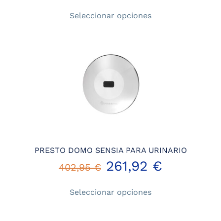
Este
Seleccionar opciones
producto
tiene
múltiples
variantes.
Las
opciones
se
pueden
elegir
en
la
página
PRESTO DOMO SENSIA PARA URINARIO
de
261,92
€
402,95
€
producto
Este
Seleccionar opciones
producto
tiene
múltiples