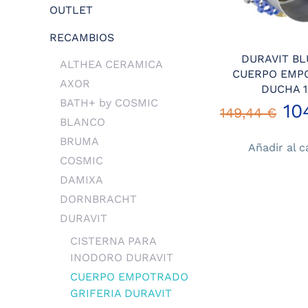
OUTLET
RECAMBIOS
DURAVIT B
ALTHEA CERAMICA
CUERPO EMP
AXOR
DUCHA 1
BATH+ by COSMIC
El
10
149,44
€
BLANCO
pr
BRUMA
Añadir al c
COSMIC
or
DAMIXA
er
DORNBRACHT
DURAVIT
14
CISTERNA PARA
INODORO DURAVIT
CUERPO EMPOTRADO
GRIFERIA DURAVIT