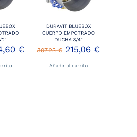
LUEBOX
DURAVIT BLUEBOX
OTRADO
CUERPO EMPOTRADO
/2″
DUCHA 3/4″
El
El
El
4,60
€
215,06
€
307,23
€
ecio
precio
precio
precio
arrito
Añadir al carrito
iginal
actual
original
actual
a:
es:
era:
es:
9,44 €.
104,60 €.
307,23 €.
215,06 €.