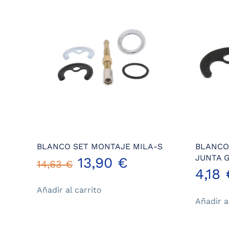
BLANCO SET MONTAJE MILA-S
BLANCO
JUNTA 
El
El
13,90
€
14,63
€
4,18
precio
precio
Añadir al carrito
Añadir a
original
actual
era:
es: