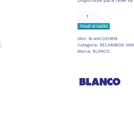
Disponible para reserva
4,18 €.
3,76 €.
BLANCO
GRAPA
Añadir al carrito
CORTA
FREGADERO
SKU:
BLANCO211819
cantidad
Categoría:
RECAMBIOS VAR
Marca:
BLANCO