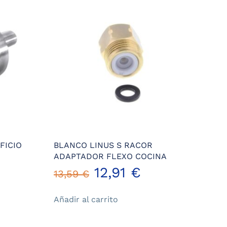
FICIO
BLANCO LINUS S RACOR
ADAPTADOR FLEXO COCINA
l
El
El
12,91
€
13,59
€
recio
precio
precio
Añadir al carrito
ctual
original
actual