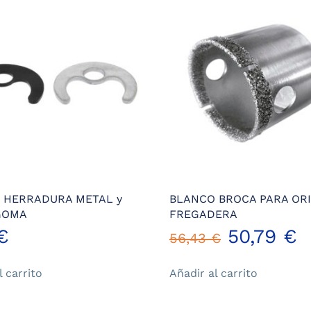
 HERRADURA METAL y
BLANCO BROCA PARA ORI
GOMA
FREGADERA
El
E
€
50,79
€
56,43
€
precio
p
l carrito
Añadir al carrito
original
a