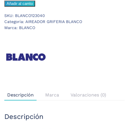
Añadir al carrito
AIREADOR
ACERO
SKU:
BLANCO123040
INOX
Categoría:
AIREADOR GRIFERIA BLANCO
CEPILLADO
Marca:
BLANCO
cantidad
Descripción
Marca
Valoraciones (0)
Descripción