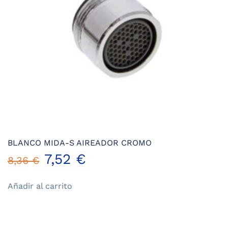
BLANCO MIDA-S AIREADOR CROMO
El
El
7,52
€
8,36
€
precio
precio
Añadir al carrito
original
actual
era:
es: