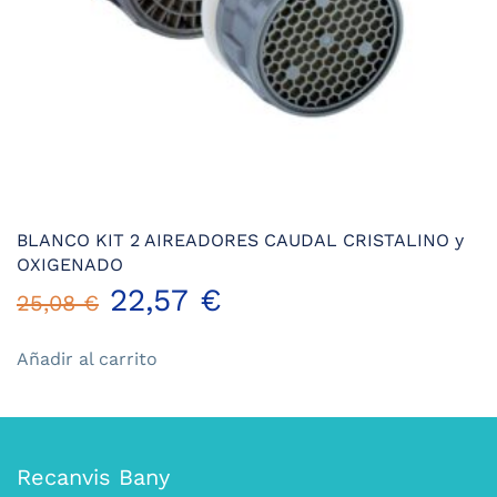
BLANCO KIT 2 AIREADORES CAUDAL CRISTALINO y
OXIGENADO
El
El
22,57
€
25,08
€
precio
precio
Añadir al carrito
original
actual
era:
es:
Recanvis Bany
25,08 €.
22,57 €.