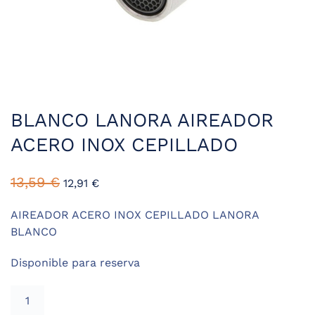
BLANCO LANORA AIREADOR
ACERO INOX CEPILLADO
El
El
13,59
€
12,91
€
precio
precio
original
actual
AIREADOR ACERO INOX CEPILLADO LANORA
era:
es:
BLANCO
13,59 €.
12,91 €.
Disponible para reserva
BLANCO
LANORA