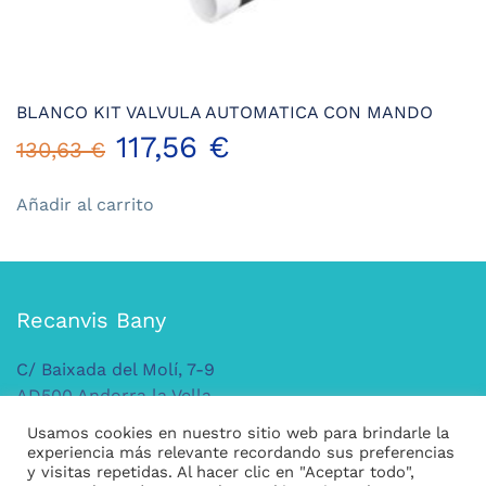
BLANCO KIT VALVULA AUTOMATICA CON MANDO
El
El
117,56
€
130,63
€
precio
precio
Añadir al carrito
original
actual
era:
es:
Recanvis Bany
130,63 €.
117,56 €.
C/ Baixada del Molí, 7-9
AD500 Andorra la Vella
ANDORRA
Usamos cookies en nuestro sitio web para brindarle la
Tel: +376 379 149
experiencia más relevante recordando sus preferencias
y visitas repetidas. Al hacer clic en "Aceptar todo",