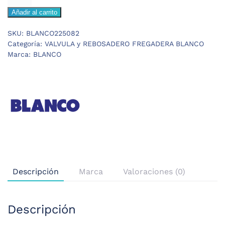
VALVULA
Añadir al carrito
FREGADERA
CON
SKU:
BLANCO225082
REBOSADERO
Categoría:
VALVULA y REBOSADERO FREGADERA BLANCO
cantidad
Marca:
BLANCO
Descripción
Marca
Valoraciones (0)
Descripción