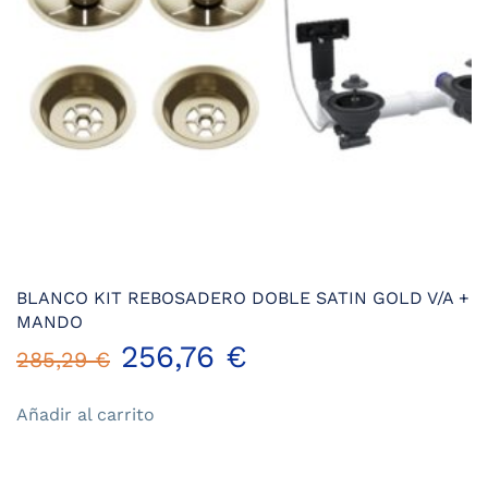
BLANCO KIT REBOSADERO DOBLE SATIN GOLD V/A +
MANDO
El
El
256,76
€
285,29
€
precio
precio
Añadir al carrito
original
actual