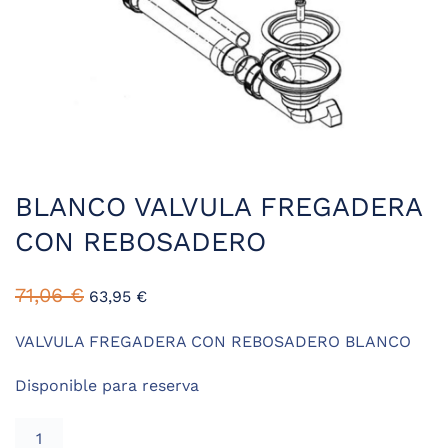
BLANCO VALVULA FREGADERA
CON REBOSADERO
El
El
71,06
€
63,95
€
precio
precio
original
actual
VALVULA FREGADERA CON REBOSADERO BLANCO
era:
es:
Disponible para reserva
71,06 €.
63,95 €.
BLANCO