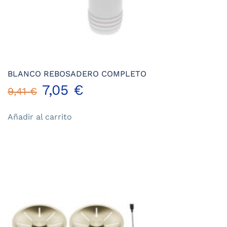
BLANCO REBOSADERO COMPLETO
El
El
7,05
€
9,41
€
precio
precio
Añadir al carrito
original
actual
era:
es:
9,41 €.
7,05 €.