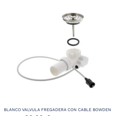
era:
es:
285,29 €.
256,76 €.
BLANCO VALVULA FREGADERA CON CABLE BOWDEN