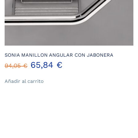
SONIA MANILLON ANGULAR CON JABONERA
El
El
65,84
€
94,05
€
precio
precio
Añadir al carrito
original
actual
era:
es:
94,05 €.
65,84 €.