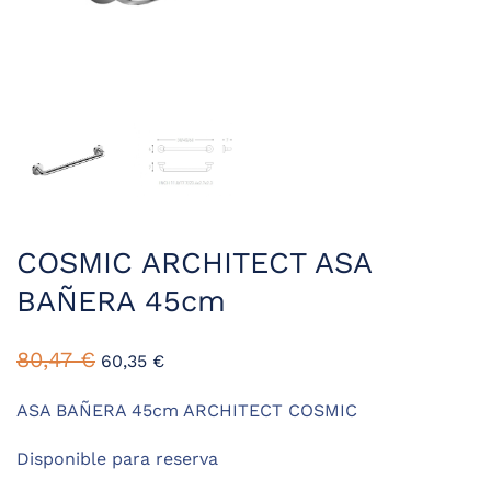
COSMIC ARCHITECT ASA
BAÑERA 45cm
El
El
80,47
€
60,35
€
precio
precio
original
actual
ASA BAÑERA 45cm ARCHITECT COSMIC
era:
es:
Disponible para reserva
80,47 €.
60,35 €.