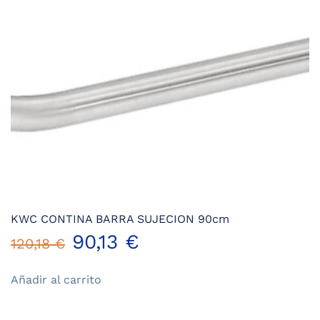
KWC CONTINA BARRA SUJECION 90cm
El
El
90,13
€
120,18
€
precio
precio
Añadir al carrito
original
actual