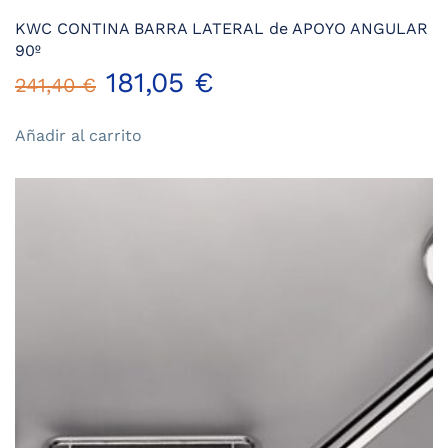
KWC CONTINA BARRA LATERAL de APOYO ANGULAR
90º
El
El
181,05
€
241,40
€
precio
precio
Añadir al carrito
original
actual
era:
es:
241,40 €.
181,05 €.