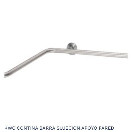
era:
es:
120,18 €.
90,13 €.
KWC CONTINA BARRA SUJECION APOYO PARED