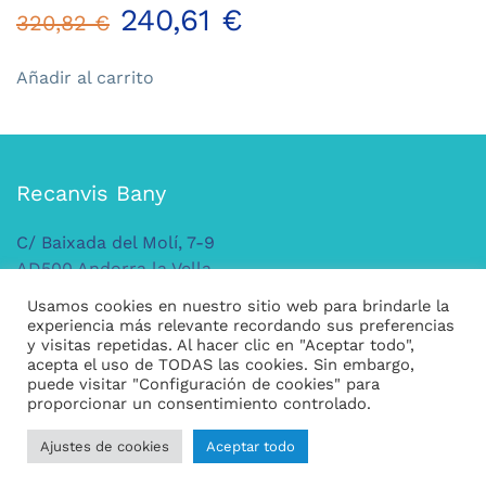
El
El
240,61
€
320,82
€
precio
precio
Añadir al carrito
original
actual
era:
es:
Recanvis Bany
320,82 €.
240,61 €.
C/ Baixada del Molí, 7-9
AD500 Andorra la Vella
ANDORRA
Usamos cookies en nuestro sitio web para brindarle la
Tel: +376 379 149
experiencia más relevante recordando sus preferencias
y visitas repetidas. Al hacer clic en "Aceptar todo",
acepta el uso de TODAS las cookies. Sin embargo,
puede visitar "Configuración de cookies" para
Legal
proporcionar un consentimiento controlado.
Condiciones generales de compra
Ajustes de cookies
Aceptar todo