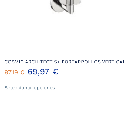
de
producto
COSMIC ARCHITECT S+ PORTARROLLOS VERTICAL
69,97
€
97,19
€
Este
Seleccionar opciones
producto
tiene
múltiples
variantes.
Las
opciones
se