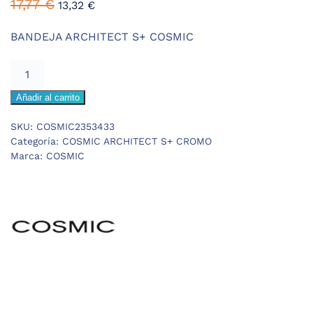
El
El
17,77
€
13,32
€
precio
precio
original
actual
BANDEJA ARCHITECT S+ COSMIC
era:
es:
COSMIC
17,77 €.
13,32 €.
ARCHITECT
Añadir al carrito
S+
BANDEJA
SKU:
COSMIC2353433
cantidad
Categoría:
COSMIC ARCHITECT S+ CROMO
Marca:
COSMIC