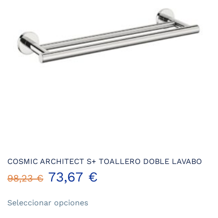
pueden
elegir
en
la
página
de
producto
COSMIC ARCHITECT S+ TOALLERO DOBLE LAVABO
73,67
€
98,23
€
Este
Seleccionar opciones
producto
tiene