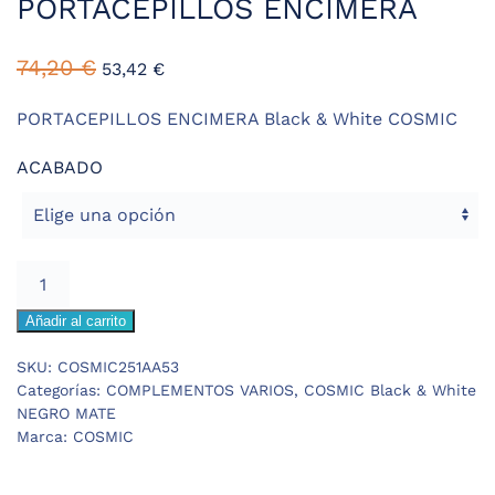
PORTACEPILLOS ENCIMERA
74,20
€
53,42
€
PORTACEPILLOS ENCIMERA Black & White COSMIC
ACABADO
COSMIC
Black&White
Añadir al carrito
PORTACEPILLOS
ENCIMERA
SKU:
COSMIC251AA53
cantidad
Categorías:
COMPLEMENTOS VARIOS
,
COSMIC Black & White
NEGRO MATE
Marca:
COSMIC