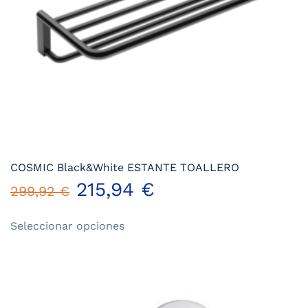
COSMIC Black&White ESTANTE TOALLERO
215,94
€
299,92
€
Este
Seleccionar opciones
producto
tiene
múltiples
variantes.
Las