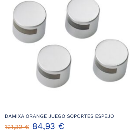
opciones
se
pueden
elegir
en
la
página
de
producto
DAMIXA ORANGE JUEGO SOPORTES ESPEJO
El
El
84,93
€
121,32
€
precio
precio