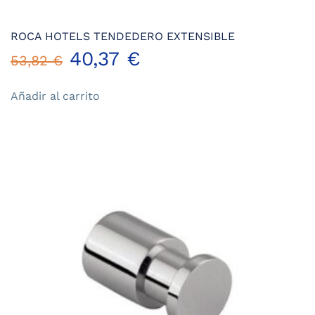
ROCA HOTELS TENDEDERO EXTENSIBLE
El
El
40,37
€
53,82
€
precio
precio
Añadir al carrito
original
actual
era:
es:
53,82 €.
40,37 €.