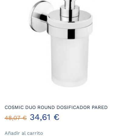
COSMIC DUO ROUND DOSIFICADOR PARED
El
El
34,61
€
48,07
€
precio
precio
Añadir al carrito