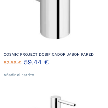
COSMIC PROJECT DOSIFICADOR JABON PARED
El
El
59,44
€
82,56
€
precio
precio
Añadir al carrito
original
actual
era:
es:
82,56 €.
59,44 €.