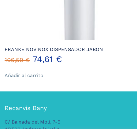
FRANKE NOVINOX DISPENSADOR JABON
El
El
74,61
€
106,59
€
precio
precio
Añadir al carrito
original
actual
era:
es:
Recanvis Bany
106,59 €.
74,61 €.
C/ Baixada del Molí, 7-9
AD500 Andorra la Vella
ANDORRA