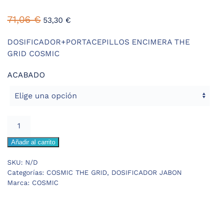
71,06
€
53,30
€
DOSIFICADOR+PORTACEPILLOS ENCIMERA THE
GRID COSMIC
ACABADO
COSMIC
THE
Añadir al carrito
GRID
DOSIFICADOR+PORTACEPILLOS
SKU:
N/D
ENCIMERA
Categorías:
COSMIC THE GRID
,
DOSIFICADOR JABON
cantidad
Marca:
COSMIC