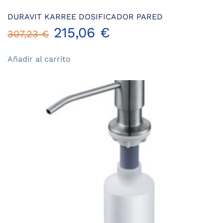
DURAVIT KARREE DOSIFICADOR PARED
El
El
215,06
€
307,23
€
precio
precio
Añadir al carrito
original
actual
era:
es:
307,23 €.
215,06 €.