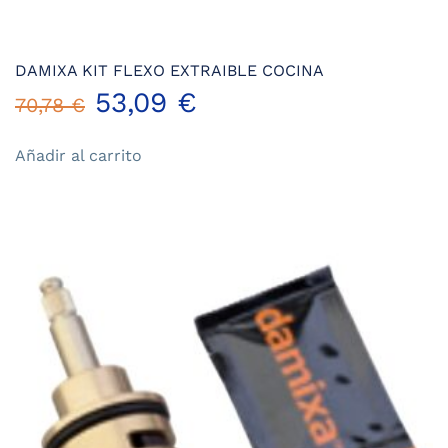
DAMIXA KIT FLEXO EXTRAIBLE COCINA
El
El
53,09
€
70,78
€
precio
precio
Añadir al carrito
original
actual
era:
es:
70,78 €.
53,09 €.