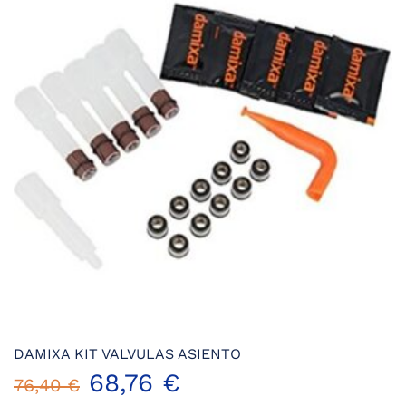
DAMIXA KIT VALVULAS ASIENTO
El
El
68,76
€
76,40
€