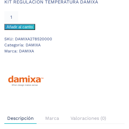
original
actual
KIT REGULACION TEMPERATURA DAMIXA
era:
es:
DAMIXA
150,48 €.
105,34 €.
KIT
Añadir al carrito
REGULACION
TEMPERATURA
SKU:
DAMIXA278520000
cantidad
Categoría:
DAMIXA
Marca:
DAMIXA
Descripción
Marca
Valoraciones (0)