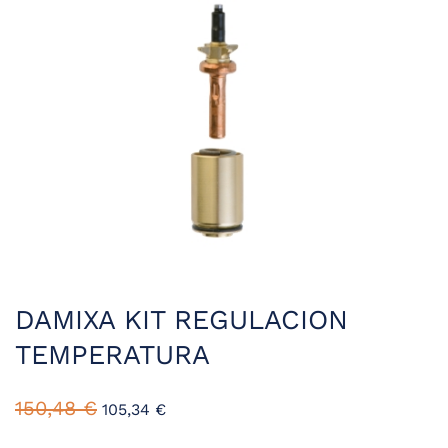
DAMIXA KIT REGULACION
TEMPERATURA
El
El
150,48
€
105,34
€
precio
precio