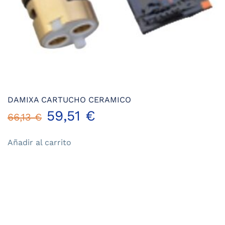
DAMIXA CARTUCHO CERAMICO
El
El
59,51
€
66,13
€
precio
precio
Añadir al carrito
original
actual
era:
es:
66,13 €.
59,51 €.