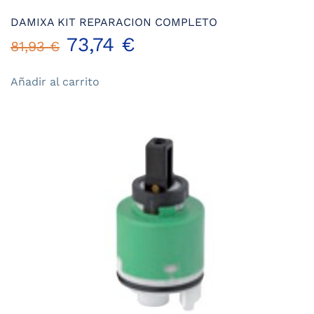
DAMIXA KIT REPARACION COMPLETO
El
El
73,74
€
81,93
€
precio
precio
Añadir al carrito
original
actual
era:
es:
81,93 €.
73,74 €.