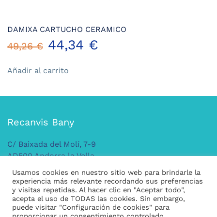
DAMIXA CARTUCHO CERAMICO
El
El
44,34
€
49,26
€
precio
precio
Añadir al carrito
original
actual
era:
es:
Recanvis Bany
49,26 €.
44,34 €.
C/ Baixada del Molí, 7-9
AD500 Andorra la Vella
ANDORRA
Usamos cookies en nuestro sitio web para brindarle la
Tel: +376 379 149
experiencia más relevante recordando sus preferencias
y visitas repetidas. Al hacer clic en "Aceptar todo",
acepta el uso de TODAS las cookies. Sin embargo,
puede visitar "Configuración de cookies" para
Legal
proporcionar un consentimiento controlado.