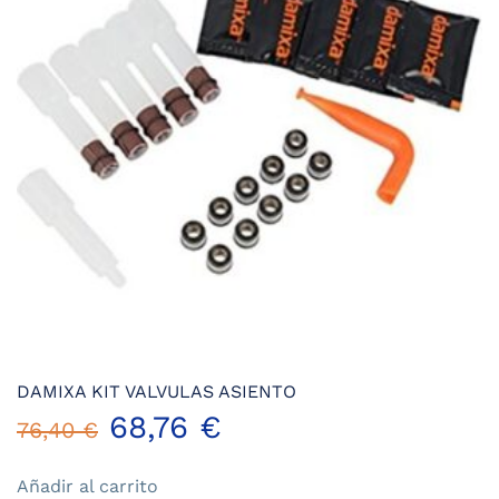
DAMIXA KIT VALVULAS ASIENTO
El
El
68,76
€
76,40
€
precio
precio
Añadir al carrito