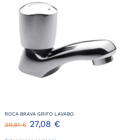
ROCA BRAVA GRIFO LAVABO
27,08
€
39,81
€
Este