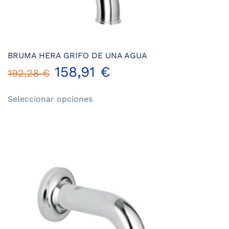
BRUMA HERA GRIFO DE UNA AGUA
158,91
€
192,28
€
Este
Seleccionar opciones
producto
tiene
múltiples
variantes.
Las
opciones
se
pueden
elegir
en
la