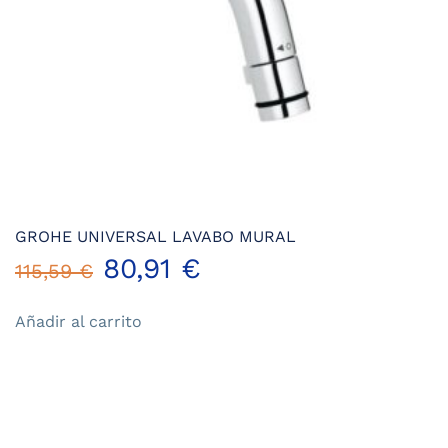
página
de
producto
GROHE UNIVERSAL LAVABO MURAL
El
El
80,91
€
115,59
€
precio
precio
Añadir al carrito
original
actual
era:
es:
115,59 €.
80,91 €.