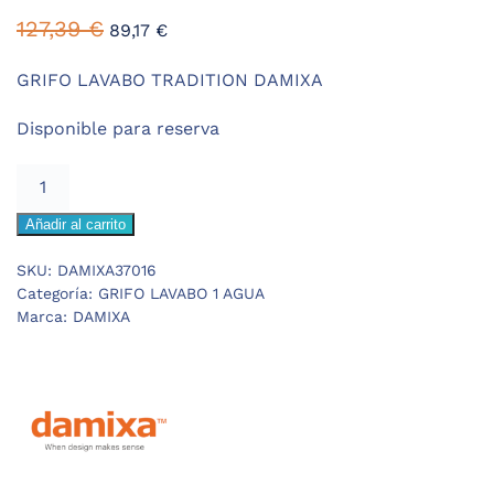
El
El
127,39
€
89,17
€
precio
precio
original
actual
GRIFO LAVABO TRADITION DAMIXA
era:
es:
Disponible para reserva
127,39 €.
89,17 €.
DAMIXA
TRADITION
Añadir al carrito
GRIFO
LAVABO
SKU:
DAMIXA37016
cantidad
Categoría:
GRIFO LAVABO 1 AGUA
Marca:
DAMIXA