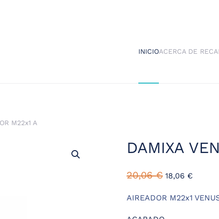
INICIO
ACERCA DE RECA
OR M22x1 A
DAMIXA VEN
20,06
€
18,06
€
AIREADOR M22x1 VENU