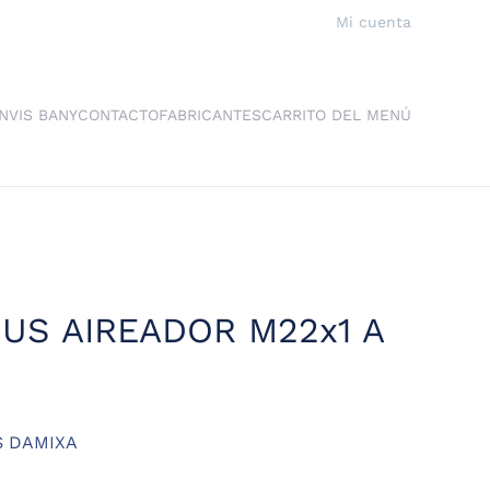
Mi cuenta
NVIS BANY
CONTACTO
FABRICANTES
CARRITO DEL MENÚ
US AIREADOR M22x1 A
S DAMIXA