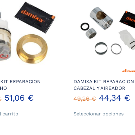
 KIT REPARACION
DAMIXA KIT REPARACION
CHO
CABEZAL Y AIREADOR
El
El
51,06
€
44,34
€
€
49,26
€
Este
precio
precio
l carrito
Seleccionar opciones
prod
original
actual
tiene
múlt