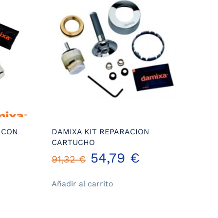
 CON
DAMIXA KIT REPARACION
CARTUCHO
El
El
54,79
€
91,32
€
precio
precio
Añadir al carrito
ucto
original
actual
iples