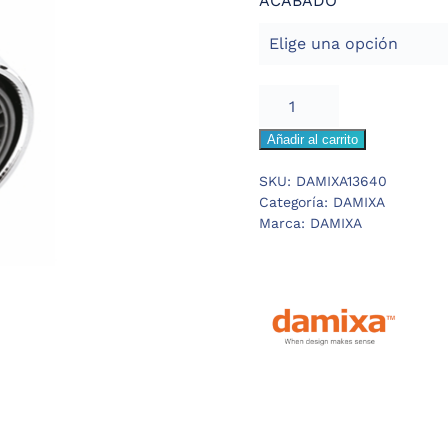
ACABADO
DAMIXA
VENUS
Añadir al carrito
AIREADOR
M22x1
SKU:
DAMIXA13640
A
Categoría:
DAMIXA
cantidad
Marca:
DAMIXA