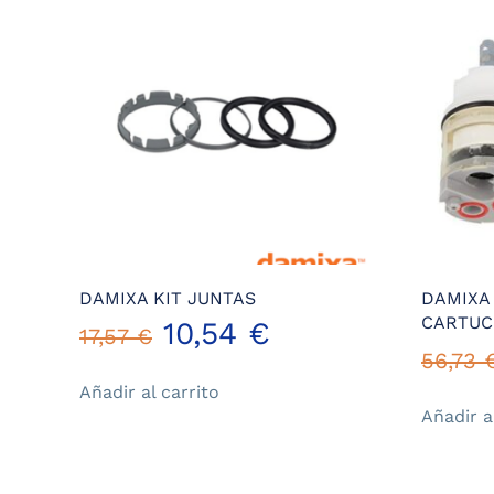
DAMIXA KIT JUNTAS
DAMIXA
CARTU
El
El
10,54
€
17,57
€
56,73
precio
precio
Añadir al carrito
Añadir a
original
actual
era:
es: