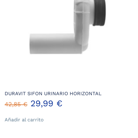
DURAVIT SIFON URINARIO HORIZONTAL
El
El
29,99
€
42,85
€
precio
precio
Añadir al carrito
original
actual