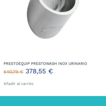
PRESTOEQUIP PRESTOWASH INOX URINARIO
El
El
378,55
€
540,79
€
precio
precio
Añadir al carrito
original
actual
era:
es: