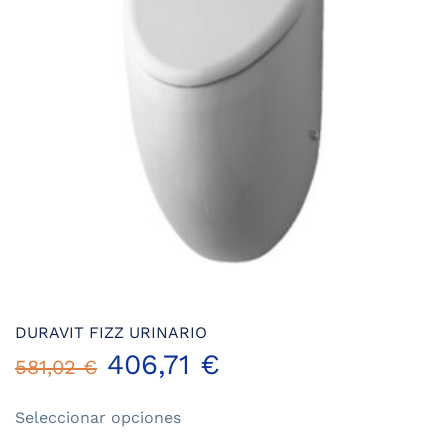
DURAVIT FIZZ URINARIO
406,71
€
581,02
€
Este
Seleccionar opciones
producto
tiene