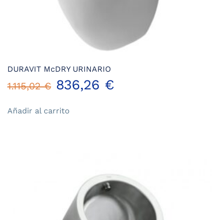
DURAVIT McDRY URINARIO
El
El
836,26
€
1.115,02
€
precio
precio
Añadir al carrito
original
actual
era:
es:
1.115,02 €.
836,26 €.