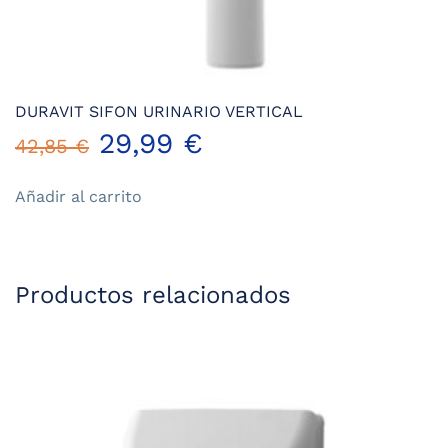
DURAVIT SIFON URINARIO VERTICAL
El
El
29,99
€
42,85
€
precio
precio
Añadir al carrito
original
actual
era:
es:
Productos relacionados
42,85 €.
29,99 €.