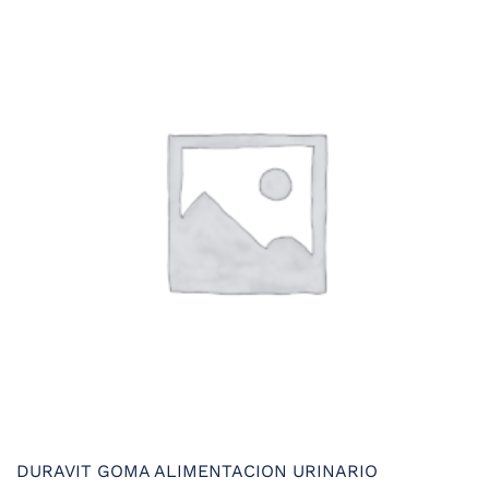
era:
es:
42,85 €.
29,99 €.
DURAVIT GOMA ALIMENTACION URINARIO