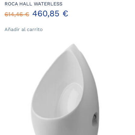
ROCA HALL WATERLESS
El
El
460,85
€
614,46
€
precio
precio
Añadir al carrito
original
actual
era:
es:
614,46 €.
460,85 €.