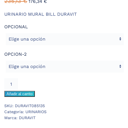
235,13
€
176,34
€
URINARIO MURAL BILL DURAVIT
OPCIONAL
OPCION-2
DURAVIT
BILL
Añadir al carrito
URINARIO
MURAL
SKU:
DURAVIT085135
cantidad
Categoría:
URINARIOS
Marca:
DURAVIT