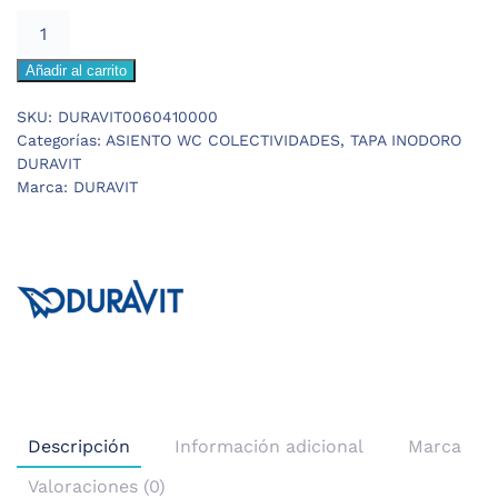
DURAVIT
D-
Añadir al carrito
CODE
VITAL
SKU:
DURAVIT0060410000
TAPA
Categorías:
ASIENTO WC COLECTIVIDADES
,
TAPA INODORO
INODORO
DURAVIT
cantidad
Marca:
DURAVIT
Descripción
Información adicional
Marca
Valoraciones (0)