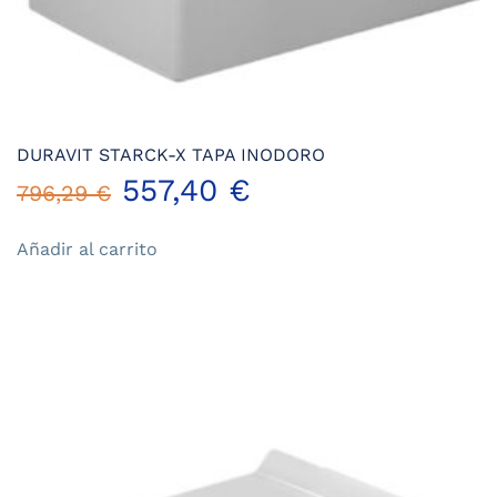
DURAVIT STARCK-X TAPA INODORO
El
El
557,40
€
796,29
€
precio
precio
Añadir al carrito
original
actual
era:
es:
796,29 €.
557,40 €.