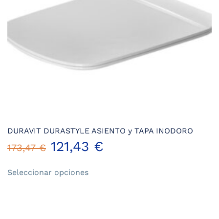
DURAVIT DURASTYLE ASIENTO y TAPA INODORO
121,43
€
173,47
€
Este
Seleccionar opciones
producto
tiene
múltiples
variantes.