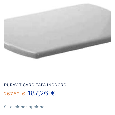
Las
opciones
se
pueden
elegir
en
la
página
de
producto
DURAVIT CARO TAPA INODORO
187,26
€
267,52
€
Este
Seleccionar opciones
producto
tiene