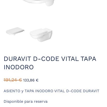
DURAVIT D-CODE VITAL TAPA
INODORO
El
El
191,24
€
133,86
€
precio
precio
original
actual
ASIENTO y TAPA INODORO VITAL D-CODE DURAVIT
era:
es:
Disponible para reserva
191,24 €.
133,86 €.