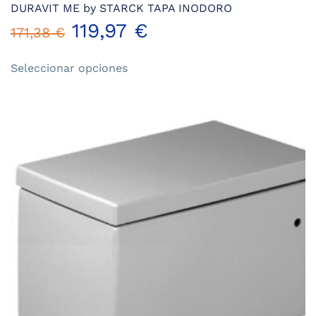
DURAVIT ME by STARCK TAPA INODORO
119,97
€
171,38
€
Este
Seleccionar opciones
producto
tiene
múltiples
variantes.
Las
opciones
se
pueden
elegir
en
la
página
de
producto