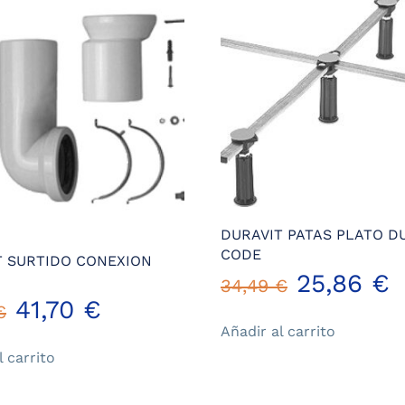
DURAVIT PATAS PLATO D
CODE
T SURTIDO CONEXION
El
E
25,86
€
34,49
€
El
El
41,70
€
€
precio
p
Añadir al carrito
precio
precio
original
a
l carrito
original
actual
era:
e