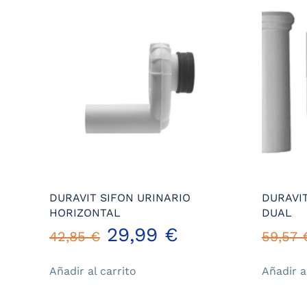
DURAVIT SIFON URINARIO
DURAVI
HORIZONTAL
DUAL
El
El
29,99
€
42,85
€
59,57
precio
precio
Añadir al carrito
Añadir a
original
actual