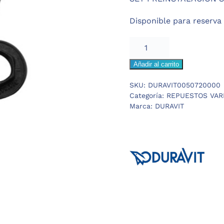
era:
es:
Disponible para reserva
83,60 €.
58,52 €
DURAVIT
SENSOWASH
Añadir al carrito
SET
PREINSTALACION
SKU:
DURAVIT0050720000
cantidad
Categoría:
REPUESTOS VAR
Marca:
DURAVIT