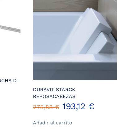
UCHA D-
DURAVIT STARCK
l
REPOSACABEZAS
El
El
193,12
€
275,88
€
recio
precio
precio
ctual
Añadir al carrito
original
actual
s: