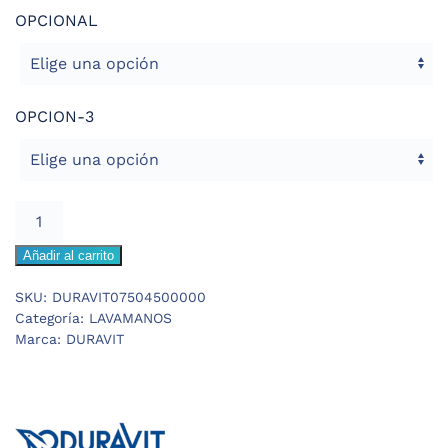
OPCIONAL
OPCION-3
DURAVIT
STARCK-
Añadir al carrito
3
LAVAMANOS
SKU:
DURAVIT07504500000
45cm
Categoría:
LAVAMANOS
cantidad
Marca:
DURAVIT