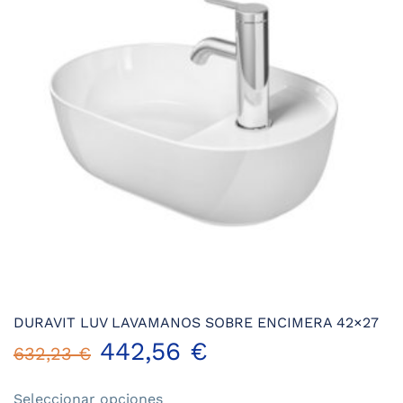
se
pueden
elegir
en
la
página
de
producto
DURAVIT LUV LAVAMANOS SOBRE ENCIMERA 42×27
442,56
€
632,23
€
Este
Seleccionar opciones
producto