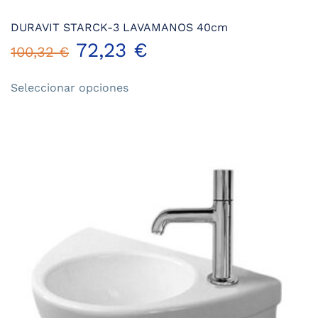
DURAVIT STARCK-3 LAVAMANOS 40cm
72,23
€
100,32
€
Este
Seleccionar opciones
producto
tiene
múltiples
variantes.
Las
opciones
se
pueden
elegir
en
la
página
de
producto