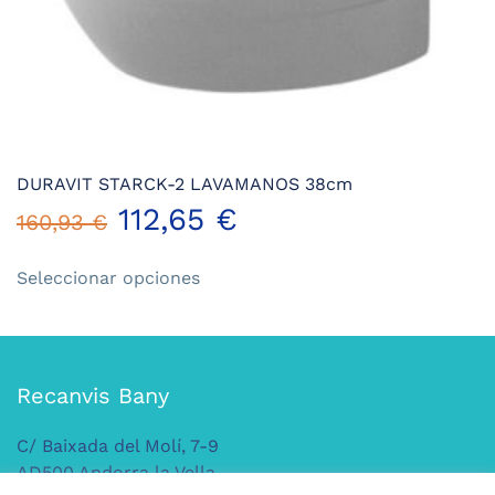
DURAVIT STARCK-2 LAVAMANOS 38cm
112,65
€
160,93
€
Este
Seleccionar opciones
producto
tiene
múltiples
variantes.
Las
Recanvis Bany
opciones
se
C/ Baixada del Molí, 7-9
pueden
AD500 Andorra la Vella
elegir