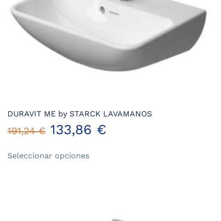
DURAVIT ME by STARCK LAVAMANOS
133,86
€
191,24
€
Este
Seleccionar opciones
producto
tiene
múltiples
variantes.
Las
opciones