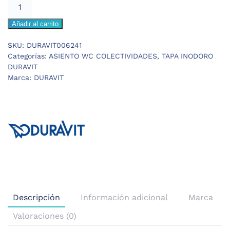
DURAVIT
169,29 €.
118,50 €.
STARCK-
Añadir al carrito
3
VITAL
SKU:
DURAVIT006241
ASIENTO
Categorías:
ASIENTO WC COLECTIVIDADES
,
TAPA INODORO
y
DURAVIT
TAPA
Marca:
DURAVIT
INODORO
cantidad
Descripción
Información adicional
Marca
Valoraciones (0)