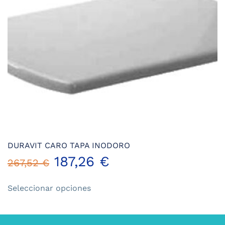
se
pueden
elegir
en
la
página
de
producto
DURAVIT CARO TAPA INODORO
187,26
€
267,52
€
Este
Seleccionar opciones
producto
tiene
múltiples