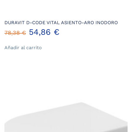
DURAVIT D-CODE VITAL ASIENTO-ARO INODORO
El
El
54,86
€
78,38
€
precio
precio
Añadir al carrito
original
actual
era:
es:
78,38 €.
54,86 €.