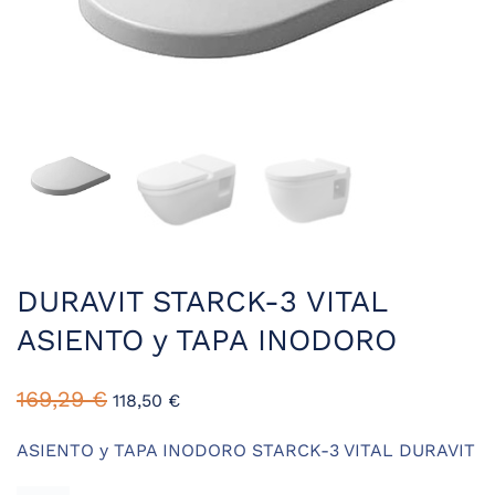
DURAVIT STARCK-3 VITAL
ASIENTO y TAPA INODORO
El
El
169,29
€
118,50
€
precio
precio
original
actual
ASIENTO y TAPA INODORO STARCK-3 VITAL DURAVIT
era:
es: