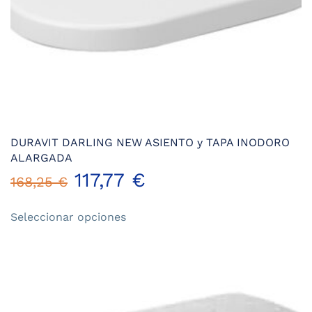
DURAVIT DARLING NEW ASIENTO y TAPA INODORO
ALARGADA
117,77
€
168,25
€
Este
Seleccionar opciones
producto
tiene
múltiples
variantes.
Las
opciones