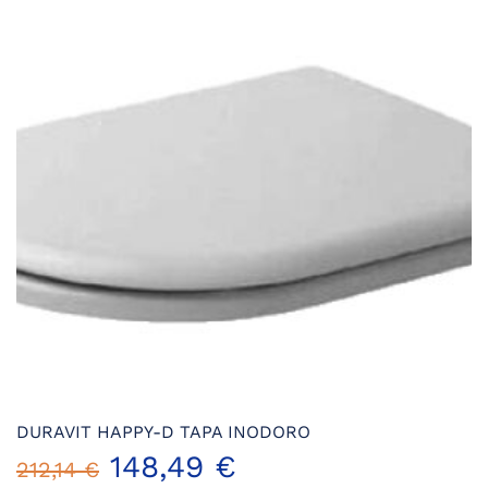
DURAVIT HAPPY-D TAPA INODORO
148,49
€
212,14
€