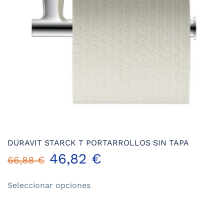
en
la
página
de
producto
DURAVIT STARCK T PORTARROLLOS SIN TAPA
46,82
€
66,88
€
Este
Seleccionar opciones
producto
tiene
múltiples
variantes.