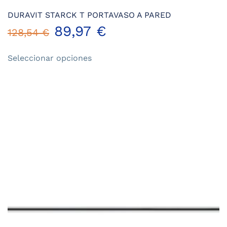
DURAVIT STARCK T PORTAVASO A PARED
89,97
€
128,54
€
Este
Seleccionar opciones
producto
tiene
múltiples
variantes.
Las
opciones
se
pueden
elegir
en
la
página
de
producto