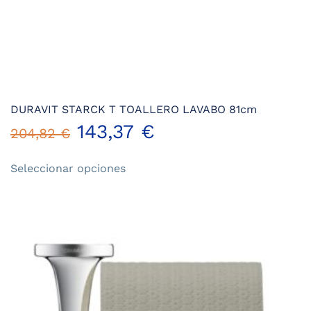
DURAVIT STARCK T TOALLERO LAVABO 81cm
143,37
€
204,82
€
Este
Seleccionar opciones
producto
tiene
múltiples
variantes.
Las
opciones
se
pueden
elegir