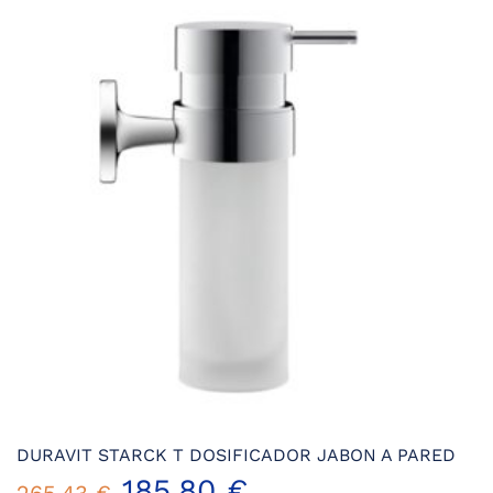
Las
opciones
se
pueden
elegir
en
la
página
de
producto
DURAVIT STARCK T DOSIFICADOR JABON A PARED
185,80
€