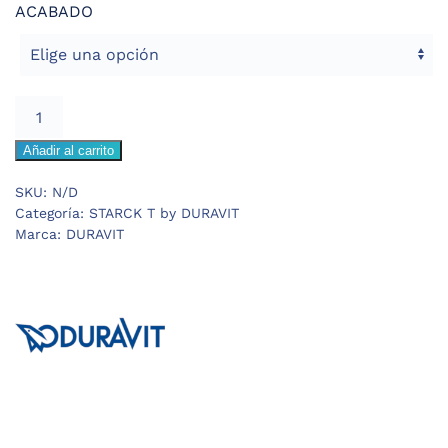
ACABADO
DURAVIT
STARCK
Añadir al carrito
T
TOALLERO
SKU:
N/D
DOBLE
Categoría:
STARCK T by DURAVIT
GIRATORIO
Marca:
DURAVIT
cantidad