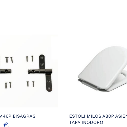
 M46P BISAGRAS
ESTOLI MILOS A80P ASIE
TAPA INODORO
7
€