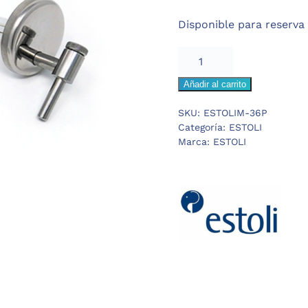
Disponible para reserva
ESTOLI
M36P
Añadir al carrito
BISAGRAS
ACERO
SKU:
ESTOLIM-36P
INOXIDABLE
Categoría:
ESTOLI
cantidad
Marca:
ESTOLI