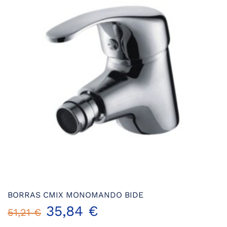
opciones
se
pueden
elegir
en
la
página
de
producto
BORRAS CMIX MONOMANDO BIDE
El
El
35,84
€
51,21
€