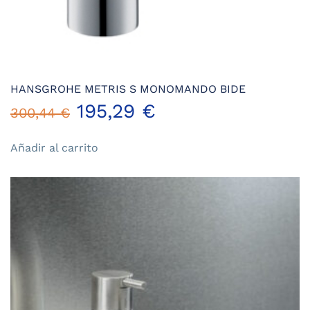
HANSGROHE METRIS S MONOMANDO BIDE
El
El
195,29
€
300,44
€
precio
precio
Añadir al carrito
original
actual
era:
es:
300,44 €.
195,29 €.