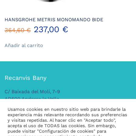
HANSGROHE METRIS MONOMANDO BIDE
El
El
237,00
€
364,60
€
precio
precio
Añadir al carrito
original
actual
era:
es:
Recanvis Bany
364,60 €.
237,00 €.
C/ Baixada del Molí, 7-9
AD500 Andorra la Vella
ANDORRA
Usamos cookies en nuestro sitio web para brindarle la
Tel: +376 379 149
experiencia más relevante recordando sus preferencias
y visitas repetidas. Al hacer clic en "Aceptar todo",
acepta el uso de TODAS las cookies. Sin embargo,
puede visitar "Configuración de cookies" para
Legal