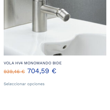
VOLA HV4 MONOMANDO BIDE
704,59
€
939,46
€
Este
Seleccionar opciones
producto
tiene
múltiples
variantes.
Las