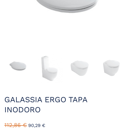
GALASSIA ERGO TAPA
INODORO
112,86
€
90,29
€