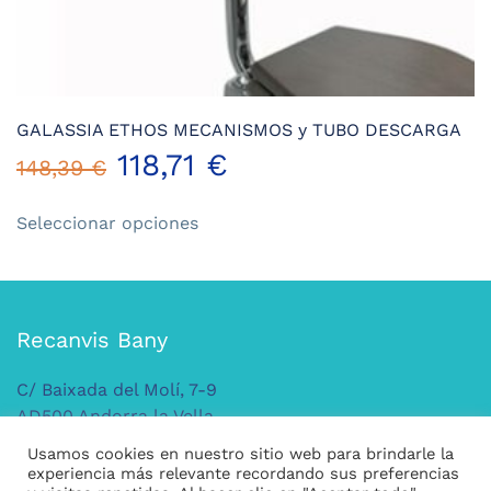
GALASSIA ETHOS MECANISMOS y TUBO DESCARGA
118,71
€
148,39
€
Este
Seleccionar opciones
producto
tiene
múltiples
variantes.
Las
Recanvis Bany
opciones
se
C/ Baixada del Molí, 7-9
pueden
AD500 Andorra la Vella
elegir
ANDORRA
Usamos cookies en nuestro sitio web para brindarle la
en
Tel: +376 379 149
experiencia más relevante recordando sus preferencias
la