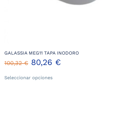
GALASSIA MEG11 TAPA INODORO
80,26
€
100,32
€
Este
Seleccionar opciones
producto
tiene
múltiples
variantes.
Las
opciones
se
pueden