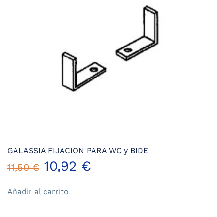
elegir
en
la
página
de
producto
GALASSIA FIJACION PARA WC y BIDE
El
El
10,92
€
11,50
€
precio
precio
Añadir al carrito
original
actual