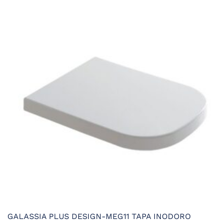
era:
es:
11,50 €.
10,92 €.
GALASSIA PLUS DESIGN-MEG11 TAPA INODORO