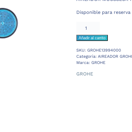
era:
es:
Disponible para reserva
20,68 €.
15,51 €.
GROHE
AIREADOR
Añadir al carrito
MOUSSEUR
FLOR
SKU:
GROHE13994000
CONTROL
Categoría:
AIREADOR GROH
cantidad
Marca:
GROHE
GROHE