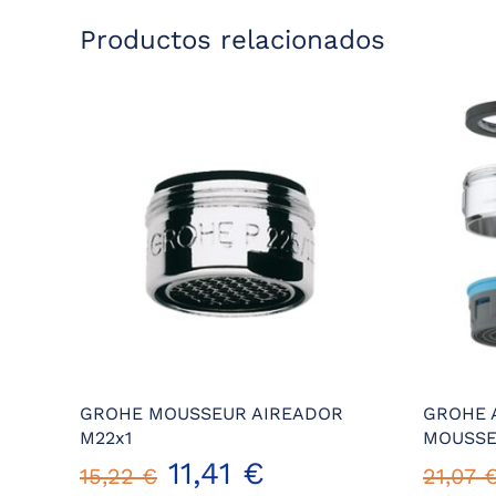
Productos relacionados
GROHE MOUSSEUR AIREADOR
GROHE 
M22x1
MOUSS
El
El
11,41
€
15,22
€
21,07