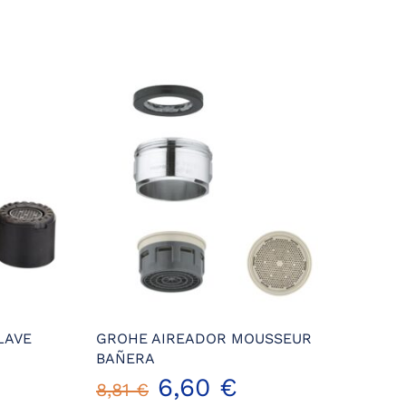
LAVE
GROHE AIREADOR MOUSSEUR
BAÑERA
l
El
El
6,60
€
8,81
€