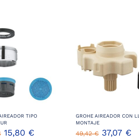
AIREADOR TIPO
GROHE AIREADOR CON L
EUR
MONTAJE
El
El
El
E
15,80
€
37,07
€
€
49,42
€