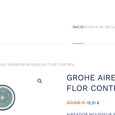
INICIO
ACERCA DE RECA
OHE AIREADOR MOUSSEUR FLOR CONTROL
GROHE AIR
FLOR CONT
El
El
20,68
€
15,51
€
precio
precio
original
actual
AIREADOR MOUSSEUR 