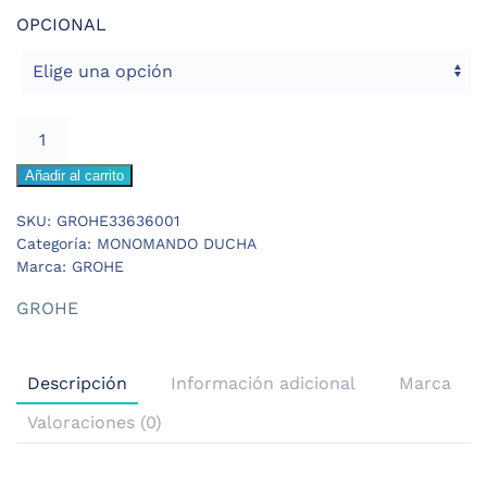
OPCIONAL
GROHE
ESSENCE
Añadir al carrito
MONOMANDO
DUCHA
SKU:
GROHE33636001
cantidad
Categoría:
MONOMANDO DUCHA
Marca:
GROHE
GROHE
Descripción
Información adicional
Marca
Valoraciones (0)