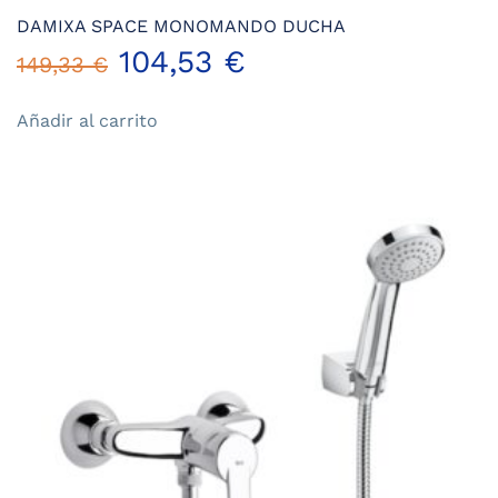
DAMIXA SPACE MONOMANDO DUCHA
El
El
104,53
€
149,33
€
precio
precio
Añadir al carrito
original
actual
era:
es:
149,33 €.
104,53 €.