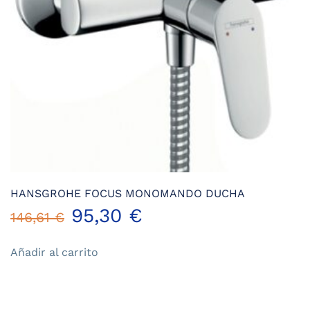
HANSGROHE FOCUS MONOMANDO DUCHA
El
El
95,30
€
146,61
€
precio
precio
Añadir al carrito
original
actual
era:
es: