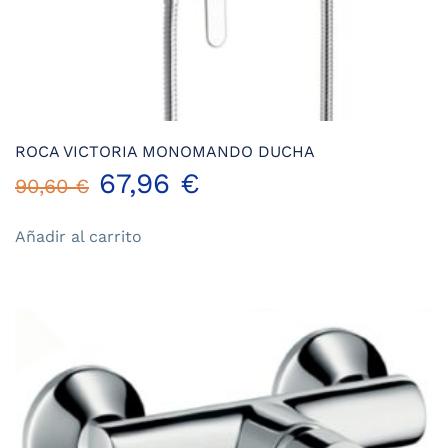
ROCA VICTORIA MONOMANDO DUCHA
El
El
67,96
€
90,60
€
precio
precio
Añadir al carrito
original
actual
era:
es:
90,60 €.
67,96 €.