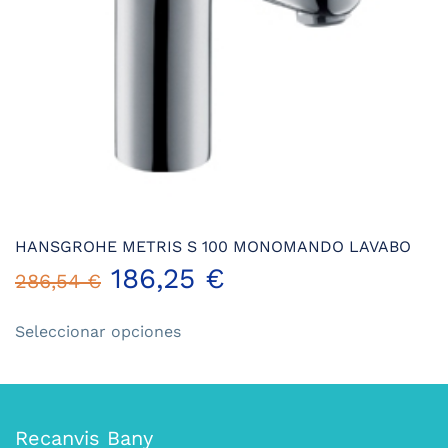
página
de
producto
HANSGROHE METRIS S 100 MONOMANDO LAVABO
186,25
€
286,54
€
Este
Seleccionar opciones
producto
tiene
múltiples
variantes.
Las
Recanvis Bany