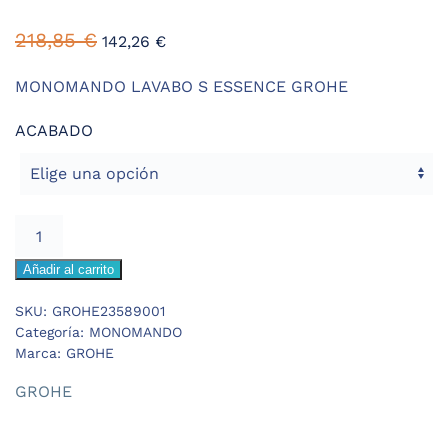
218,85
€
142,26
€
MONOMANDO LAVABO S ESSENCE GROHE
ACABADO
GROHE
ESSENCE
Añadir al carrito
MONOMANDO
LAVABO
SKU:
GROHE23589001
S
Categoría:
MONOMANDO
cantidad
Marca:
GROHE
GROHE