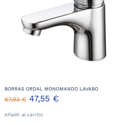
BORRAS ORDAL MONOMANDO LAVABO
El
El
47,55
€
67,93
€
precio
precio
Añadir al carrito
original
actual