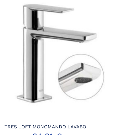
era:
es:
67,93 €.
47,55 €.
TRES LOFT MONOMANDO LAVABO