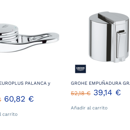
EUROPLUS PALANCA y
GROHE EMPUÑADURA G
El
El
39,14
€
52,18
€
El
El
60,82
€
€
precio
pr
Añadir al carrito
precio
precio
l carrito
original
ac
original
actual
era:
es