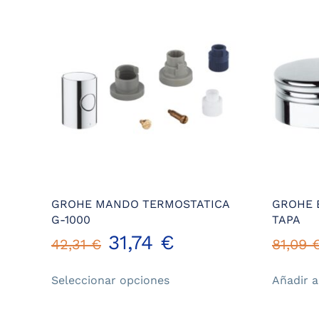
GROHE MANDO TERMOSTATICA
GROHE 
G-1000
TAPA
31,74
€
42,31
€
81,09
Este
Seleccionar opciones
Añadir a
producto
tiene
múltiples