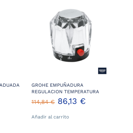
RADUADA
GROHE EMPUÑADURA
REGULACION TEMPERATURA
El
El
86,13
€
114,84
€
ecio
precio
precio
Añadir al carrito
tual
original
actual
: