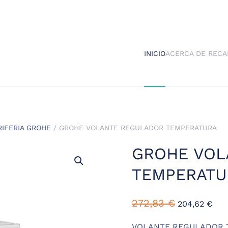
INICIO
ACERCA DE RECA
RIFERIA GROHE
/ GROHE VOLANTE REGULADOR TEMPERATURA
GROHE VOL
TEMPERATU
El
El
272,83
€
204,62
€
precio
pre
original
actu
VOLANTE REGULADOR 