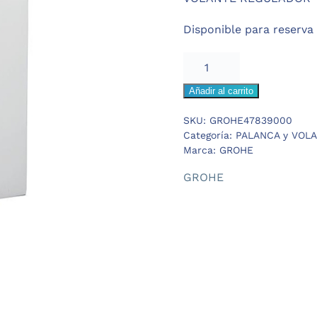
era:
es:
Disponible para reserva
272,83 €.
204,
GROHE
VOLANTE
Añadir al carrito
REGULADOR
TEMPERATURA
SKU:
GROHE47839000
cantidad
Categoría:
PALANCA y VOLA
Marca:
GROHE
GROHE