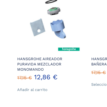
HANSGROHE AIREADOR
HANSGR
PURAVIDA MEZCLADOR
BAÑERA
MONOMANDO
17,15
€
El
El
12,86
€
17,15
€
Selecci
precio
precio
Añadir al carrito
original
actual
era:
es: