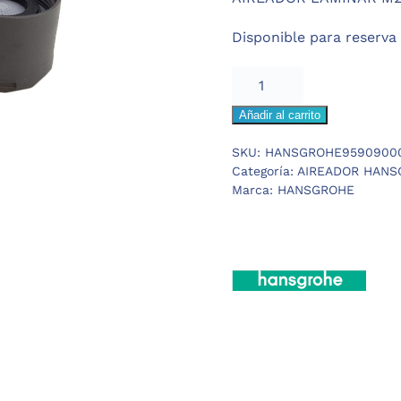
era:
es:
Disponible para reserva
41,74 €.
31,31 €.
HANSGROHE
AIREADOR
Añadir al carrito
LAMINAR
M22X1
SKU:
HANSGROHE9590900
COCINA
Categoría:
AIREADOR HANS
cantidad
Marca:
HANSGROHE