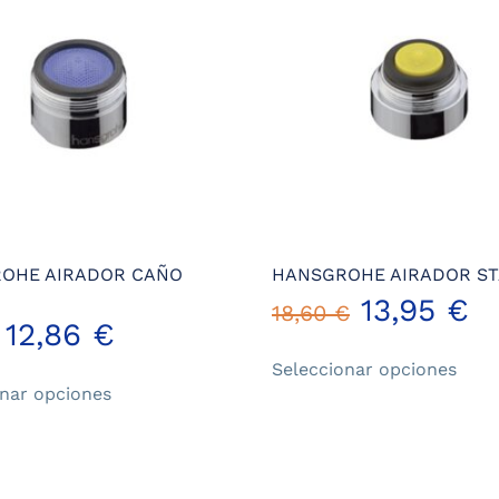
OHE AIRADOR CAÑO
HANSGROHE AIRADOR S
13,95
€
18,60
€
12,86
€
Este
Seleccionar opciones
Este
prod
onar opciones
producto
tiene
tiene
múlt
múltiples
varia
variantes.
Las