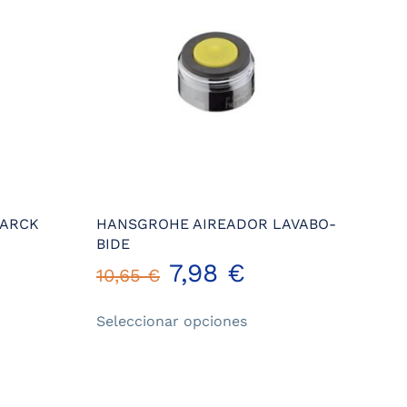
TARCK
HANSGROHE AIREADOR LAVABO-
BIDE
7,98
€
10,65
€
Este
ucto
Seleccionar opciones
producto
tiene
iples
múltiples
ntes.
variantes.