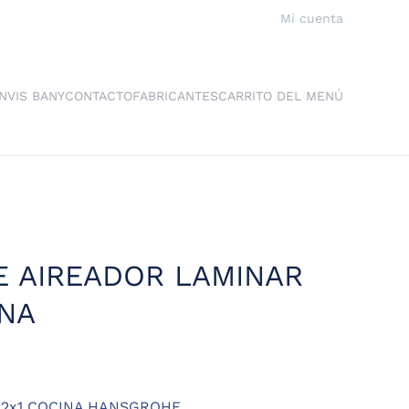
Mi cuenta
NVIS BANY
CONTACTO
FABRICANTES
CARRITO DEL MENÚ
 AIREADOR LAMINAR
INA
2x1 COCINA HANSGROHE