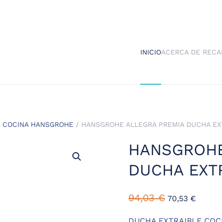
INICIO
ACERCA DE RECA
 COCINA HANSGROHE
/ HANSGROHE ALLEGRA PREMIA DUCHA EX
HANSGROHE
DUCHA EXT
94,03
€
70,53
€
DUCHA EXTRAIBLE COC