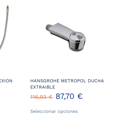
EXION
HANSGROHE METROPOL DUCHA
EXTRAIBLE
87,70
€
116,93
€
Este
ecio
Seleccionar opciones
producto
tual
tiene
múltiples