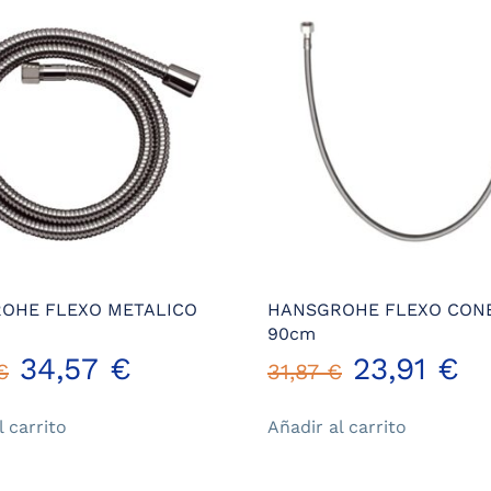
OHE FLEXO METALICO
HANSGROHE FLEXO CON
90cm
El
El
El
El
34,57
€
23,91
€
€
31,87
€
precio
precio
precio
pr
l carrito
Añadir al carrito
original
actual
original
ac