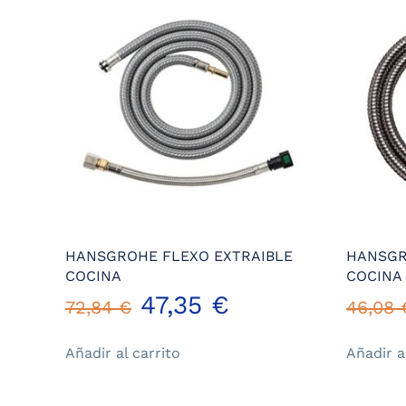
HANSGROHE FLEXO EXTRAIBLE
HANSGR
COCINA
COCINA
El
El
47,35
€
72,84
€
46,08
precio
precio
Añadir al carrito
Añadir a
original
actual