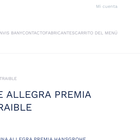
Mi cuenta
NVIS BANY
CONTACTO
FABRICANTES
CARRITO DEL MENÚ
TRAIBLE
 ALLEGRA PREMIA
RAIBLE
INA ALLEGRA PREMIA HANSGROHE