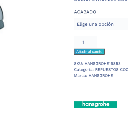
ACABADO
HANSGROHE
ALLEGRA
Añadir al carrito
PREMIA
DUCHA
SKU:
HANSGROHE16893
EXTRAIBLE
Categoría:
REPUESTOS COC
cantidad
Marca:
HANSGROHE