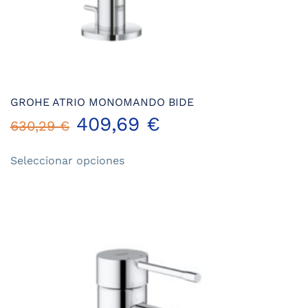
GROHE ATRIO MONOMANDO BIDE
409,69
€
630,29
€
Este
Seleccionar opciones
producto
tiene
múltiples
variantes.
Las
opciones
se
pueden
elegir