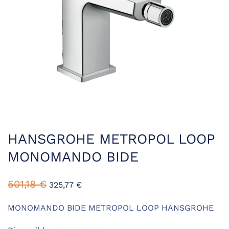
HANSGROHE METROPOL LOOP
MONOMANDO BIDE
El
El
501,18
€
325,77
€
precio
precio
original
actual
MONOMANDO BIDE METROPOL LOOP HANSGROHE
era:
es: