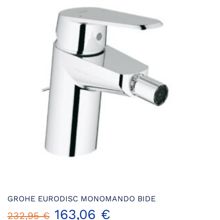
234,93 €.
152,71 €.
GROHE EURODISC MONOMANDO BIDE
El
El
163,06
€
232,95
€