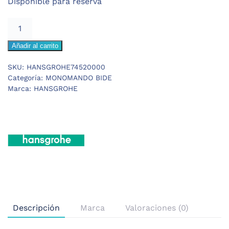
Disponible para reserva
501,18 €.
325,77 €.
HANSGROHE
METROPOL
Añadir al carrito
LOOP
MONOMANDO
SKU:
HANSGROHE74520000
BIDE
Categoría:
MONOMANDO BIDE
cantidad
Marca:
HANSGROHE
Descripción
Marca
Valoraciones (0)