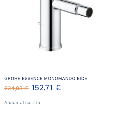
en
la
página
de
producto
GROHE ESSENCE MONOMANDO BIDE
El
El
152,71
€
234,93
€
precio
precio
Añadir al carrito
original
actual
era:
es: