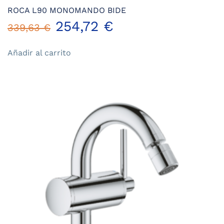
ROCA L90 MONOMANDO BIDE
El
El
254,72
€
339,63
€
precio
precio
Añadir al carrito
original
actual
era:
es:
339,63 €.
254,72 €.