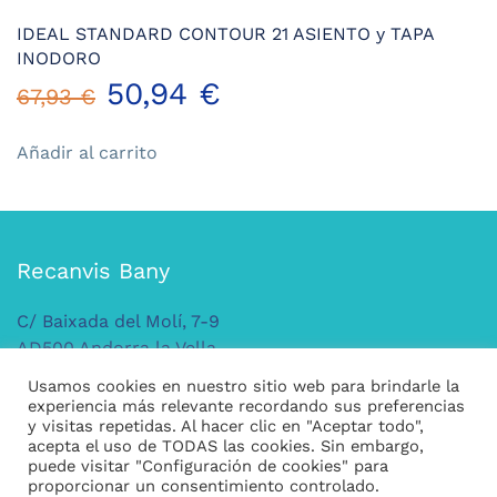
IDEAL STANDARD CONTOUR 21 ASIENTO y TAPA
INODORO
El
El
50,94
€
67,93
€
precio
precio
Añadir al carrito
original
actual
era:
es:
Recanvis Bany
67,93 €.
50,94 €.
C/ Baixada del Molí, 7-9
AD500 Andorra la Vella
ANDORRA
Usamos cookies en nuestro sitio web para brindarle la
Tel: +376 379 149
experiencia más relevante recordando sus preferencias
y visitas repetidas. Al hacer clic en "Aceptar todo",
acepta el uso de TODAS las cookies. Sin embargo,
puede visitar "Configuración de cookies" para
Legal
proporcionar un consentimiento controlado.