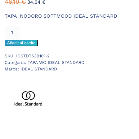
El
El
46,19
€
34,64
€
precio
precio
original
actual
TAPA INODORO SOFTMOOD IDEAL STANDARD
era:
es:
IDEAL
46,19 €.
34,64 €.
STANDARD
Añadir al carrito
SOFTMOOD
TAPA
SKU:
IDSTDT639101-2
WC
Categoría:
TAPA WC IDEAL STANDARD
cantidad
Marca:
IDEAL STANDARD