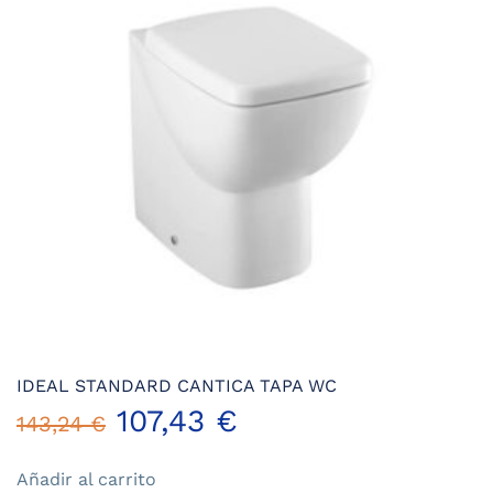
IDEAL STANDARD CANTICA TAPA WC
El
El
107,43
€
143,24
€
precio
precio
Añadir al carrito