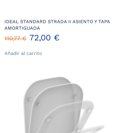
IDEAL STANDARD STRADA II ASIENTO Y TAPA
AMORTIGUADA
El
El
72,00
€
110,77
€
precio
precio
Añadir al carrito
original
actual
era:
es:
110,77 €.
72,00 €.