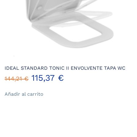
IDEAL STANDARD TONIC II ENVOLVENTE TAPA WC
El
El
115,37
€
144,21
€
precio
precio
Añadir al carrito
original
actual
era:
es:
144,21 €.
115,37 €.