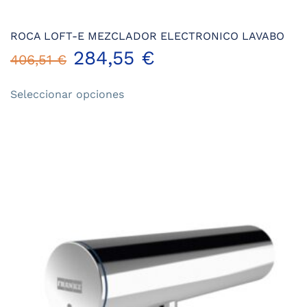
ROCA LOFT-E MEZCLADOR ELECTRONICO LAVABO
284,55
€
406,51
€
Este
Seleccionar opciones
producto
tiene
múltiples
variantes.
Las
opciones
se
pueden
elegir
en
la
página
de