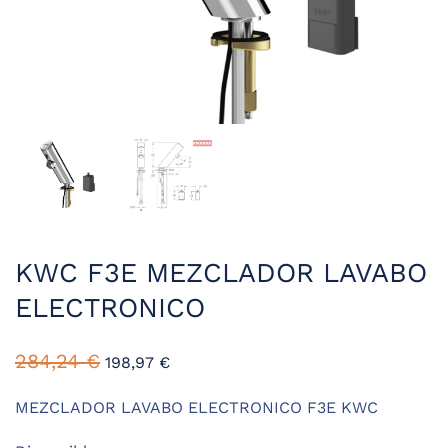
KWC F3E MEZCLADOR LAVABO
ELECTRONICO
El
El
284,24
€
198,97
€
precio
precio
original
actual
MEZCLADOR LAVABO ELECTRONICO F3E KWC
era:
es: