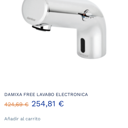
DAMIXA FREE LAVABO ELECTRONICA
El
El
254,81
€
424,69
€
precio
precio
Añadir al carrito
original
actual