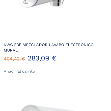
producto
KWC F3E MEZCLADOR LAVABO ELECTRONICO
MURAL
El
El
283,09
€
404,42
€
precio
precio
Añadir al carrito
original
actual
era:
es:
404,42 €.
283,09 €.