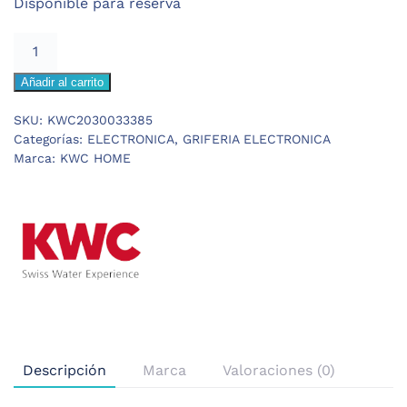
Disponible para reserva
284,24 €.
198,97 €.
KWC
F3E
Añadir al carrito
MEZCLADOR
LAVABO
SKU:
KWC2030033385
ELECTRONICO
Categorías:
ELECTRONICA
,
GRIFERIA ELECTRONICA
cantidad
Marca:
KWC HOME
Descripción
Marca
Valoraciones (0)