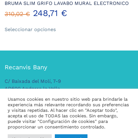
BRUMA SLIM GRIFO LAVABO MURAL ELECTRONICO
248,71
€
310,02
€
Este
Seleccionar opciones
producto
tiene
múltiples
variantes.
Las
Recanvis Bany
opciones
se
C/ Baixada del Molí, 7-9
pueden
AD500 Andorra la Vella
elegir
ANDORRA
en
Usamos cookies en nuestro sitio web para brindarle la
Tel: +376 379 149
la
experiencia más relevante recordando sus preferencias
y visitas repetidas. Al hacer clic en "Aceptar todo",
página
acepta el uso de TODAS las cookies. Sin embargo,
de
puede visitar "Configuración de cookies" para
Legal
producto
proporcionar un consentimiento controlado.
Condiciones generales de compra