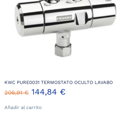
KWC PURE0031 TERMOSTATO OCULTO LAVABO
El
El
144,84
€
206,91
€
precio
precio
Añadir al carrito
original
actual
era:
es: