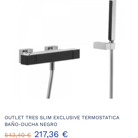
OUTLET TRES SLIM EXCLUSIVE TERMOSTATICA
BAÑO-DUCHA NEGRO
El
El
217,36
€
543,40
€