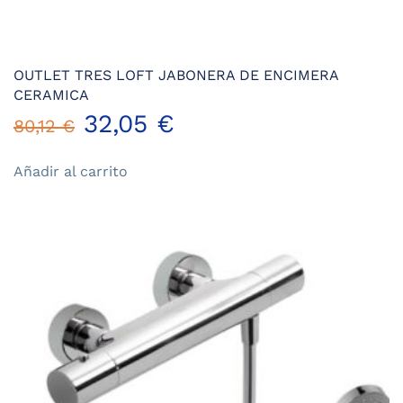
OUTLET TRES LOFT JABONERA DE ENCIMERA
CERAMICA
El
El
32,05
€
80,12
€
precio
precio
Añadir al carrito
original
actual
era:
es:
80,12 €.
32,05 €.