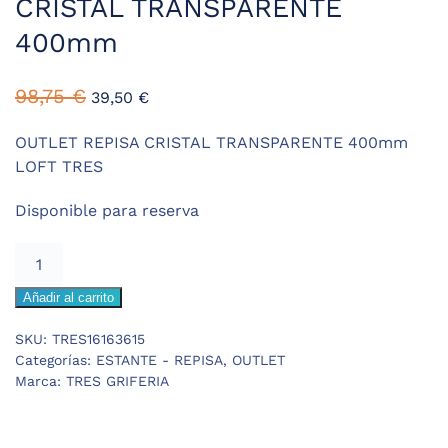
CRISTAL TRANSPARENTE
400mm
El
El
98,75
€
39,50
€
precio
precio
original
actual
OUTLET REPISA CRISTAL TRANSPARENTE 400mm
era:
es:
LOFT TRES
98,75 €.
39,50 €.
Disponible para reserva
OUTLET
TRES
Añadir al carrito
LOFT
REPISA
SKU:
TRES16163615
CRISTAL
Categorías:
ESTANTE - REPISA
,
OUTLET
TRANSPARENTE
Marca:
TRES GRIFERIA
400mm
cantidad