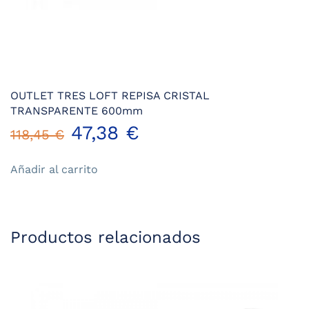
OUTLET TRES LOFT REPISA CRISTAL
TRANSPARENTE 600mm
El
El
47,38
€
118,45
€
precio
precio
Añadir al carrito
original
actual
era:
es:
Productos relacionados
118,45 €.
47,38 €.