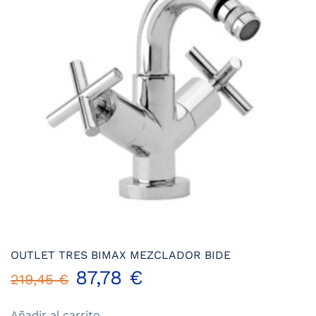
OUTLET TRES BIMAX MEZCLADOR BIDE
El
El
87,78
€
219,45
€
precio
precio
Añadir al carrito