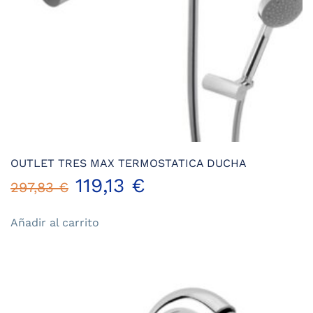
OUTLET TRES MAX TERMOSTATICA DUCHA
El
El
119,13
€
297,83
€
precio
precio
Añadir al carrito
original
actual
era:
es:
297,83 €.
119,13 €.