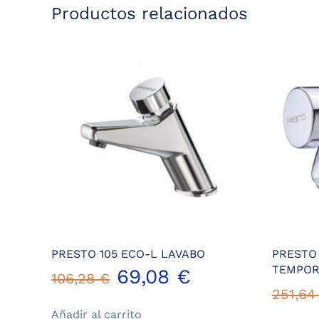
Productos relacionados
PRESTO 105 ECO-L LAVABO
PRESTO 
TEMPOR
El
El
69,08
€
106,28
€
251,6
precio
precio
Añadir al carrito