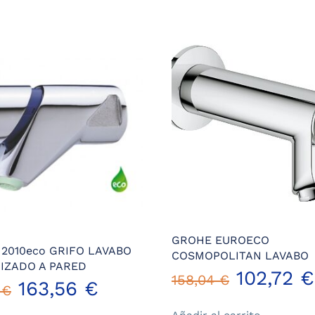
GROHE EUROECO
2010eco GRIFO LAVABO
COSMOPOLITAN LAVABO
IZADO A PARED
El
102,72
€
158,04
€
El
El
163,56
€
4
€
precio