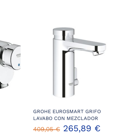
GROHE EUROSMART GRIFO
LAVABO CON MEZCLADOR
El
El
El
265,89
€
409,05
€
precio