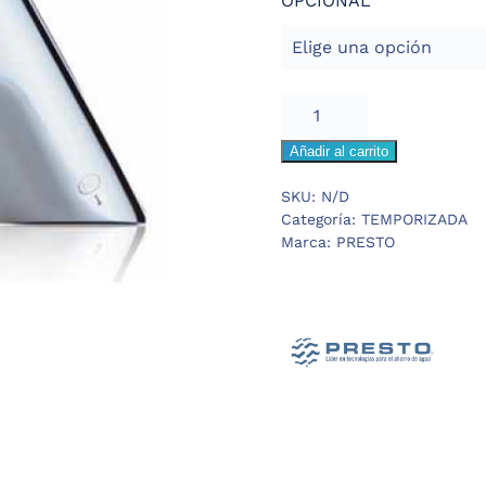
OPCIONAL
PRESTO
2000
Añadir al carrito
ECO
GRIFO
SKU:
N/D
LAVABO
Categoría:
TEMPORIZADA
cantidad
Marca:
PRESTO