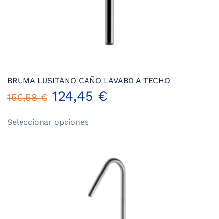
BRUMA LUSITANO CAÑO LAVABO A TECHO
124,45
€
150,58
€
Este
Seleccionar opciones
producto
tiene
múltiples
variantes.
Las
opciones
se
pueden
elegir