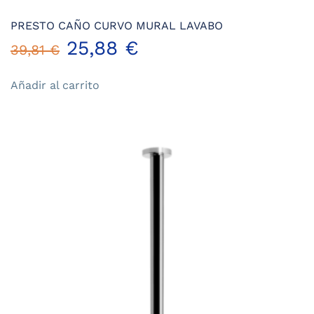
PRESTO CAÑO CURVO MURAL LAVABO
El
El
25,88
€
39,81
€
precio
precio
Añadir al carrito
original
actual
era:
es:
39,81 €.
25,88 €.