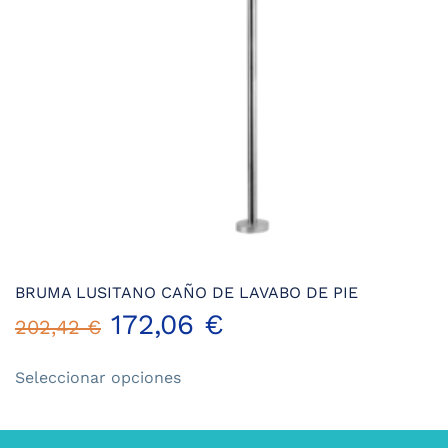
en
la
página
de
producto
BRUMA LUSITANO CAÑO DE LAVABO DE PIE
172,06
€
202,42
€
Este
Seleccionar opciones
producto
tiene
múltiples