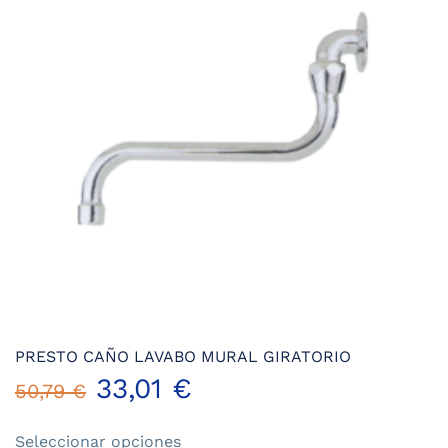
PRESTO CAÑO LAVABO MURAL GIRATORIO
33,01
€
50,79
€
Este
Seleccionar opciones
producto