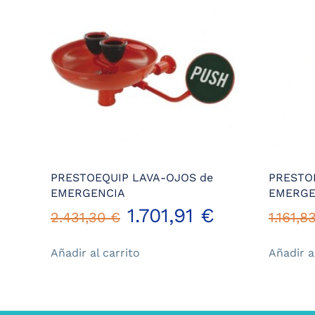
PRESTOEQUIP LAVA-OJOS de
PRESTO
EMERGENCIA
EMERGE
El
El
1.701,91
€
2.431,30
€
1.161,8
precio
precio
Añadir al carrito
Añadir a
original
actual
era:
es: