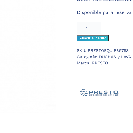
era:
es:
Disponible para reserva
966,10 €.
676,
PRESTOEQUIP
DUCHA
Añadir al carrito
de
EMERGENCIA
SKU:
PRESTOEQUIP85753
a
Categoría:
DUCHAS y LAVA
TECHO
Marca:
PRESTO
cantidad