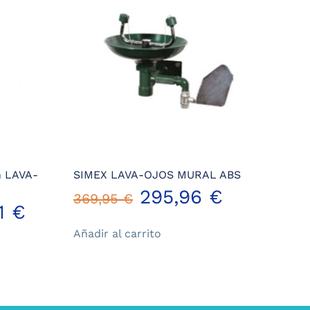
 LAVA-
SIMEX LAVA-OJOS MURAL ABS
El
El
295,96
€
369,95
€
El
11
€
precio
precio
Añadir al carrito
precio
original
actual
l
actual
era:
es:
es: