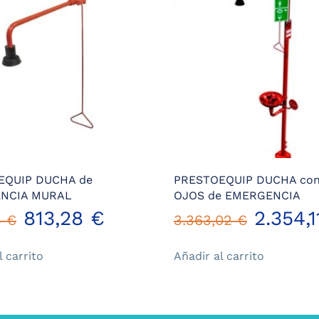
EQUIP DUCHA de
PRESTOEQUIP DUCHA con
NCIA MURAL
OJOS de EMERGENCIA
El
El
El
813,28
€
2.354,
3
€
3.363,02
€
precio
precio
precio
l carrito
Añadir al carrito
original
actual
origina
era:
es:
era: